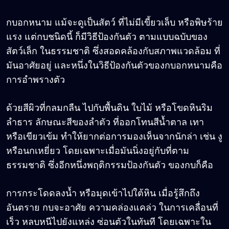
กบอกหนาม แม้จะดูเป็นสัตว์ ที่ไม่มีเขี้ยวเล็บ หรือพิษร้าย
แรง แต่กบชนิดนี้ ก็มีวิธีป้องกันตัว ตามแบบฉบับของ
สัตว์เล็ก ในธรรมชาติ ซึ่งสอดคล้องกับสภาพแวดล้อม ที่
มันอาศัยอยู่ และหนึ่งในวิธีป้องกันตัวของกบอกหนามคือ
การอำพรางตัว
ด้วยสีผิวที่กลมกลืน ไปกับพื้นดิน ใบไม้ หรือโขดหินริม
ลำธาร ลักษณะสีของลำตัว ที่ออกโทนสีน้ำตาล เทา
หรือเขียวเข้ม ทำให้ยากต่อการมองเห็นจากนักล่า เช่น งู
หรือนกเหยี่ยว โดยเฉพาะเมื่อมันนิ่งอยู่กับที่ตาม
ธรรมชาติ ซึ่งอีกหนึ่งพฤติกรรมป้องกันตัว ของกบก็คือ
การกระโดดลงน้ำ หรือมุดเข้าไปใต้หิน เมื่อรู้สึกถึง
อันตราย กบจะอาศัย ความคล่องแคล่ว ในการเคลื่อนที่
เร็ว หลบหนีไปยังแหล่ง ซ่อนตัวในทันที โดยเฉพาะใน