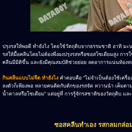
ปรุงรสให้พอดี ทำยังไง โดยใช้วัตถุดิบจากธรรมชาติ อาทิ มะน
รสให้มื้อคลีนโดยไม่ต้องพึ่งผงปรุงรสหรือซอสโซเดียมสูง กา
คลีนมีมิติขึ้น และยังมีคุณสมบัติช่วยย่อย ลดอาการแน่นท้องหล
กินคลีนแบบไม่จืด ทำยังไง
คำตอบคือ “ไม่จำเป็นต้องใช้เครื่องป
ลงตัวก็เพียงพอ หลายคนติดกับดักของรสจัด หวานนำ เค็มตาม แ
น้ำตาลหรือโซเดียม” แต่อยู่ที่ การรู้จักรสชาติของวัตถุดิบ แล
ซอสคลีนทำเอง รสกลมกล่อมไ