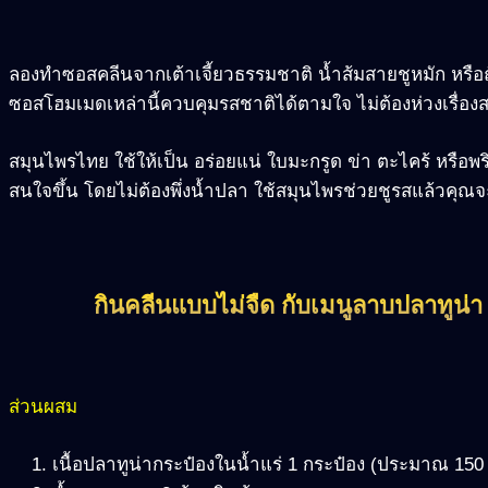
ลองทำซอสคลีนจากเต้าเจี้ยวธรรมชาติ น้ำส้มสายชูหมัก หรือถั่
ซอสโฮมเมดเหล่านี้ควบคุมรสชาติได้ตามใจ ไม่ต้องห่วงเรื่องส
สมุนไพรไทย ใช้ให้เป็น อร่อยแน่ ใบมะกรูด ข่า ตะไคร้ หรือพร
สนใจขึ้น โดยไม่ต้องพึ่งน้ำปลา ใช้สมุนไพรช่วยชูรสแล้วคุณจะรู้
กินคลีนแบบไม่จืด กับเมนูลาบปลาทูน่า
ส่วนผสม
เนื้อปลาทูน่ากระป๋องในน้ำแร่ 1 กระป๋อง (ประมาณ 150 