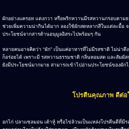
ผักอย่างแครอท แตงกวา หรือพริกหวานมีรสหวานกรอบตามธรร
ช่วยเพิ่มความน่ากินได้มาก ลองใช้ผักสดหลากสีในแต่ละมื้อ จะ
ประโยชน์จากสารต้านอนุมูลอิสระไปพร้อมๆ กัน
หลายคนอาจคิดว่า “ผัก” เป็นแค่อาหารที่ไม่มีรสชาติ ไม่น่าดึ
ก็อร่อยได้ เพราะมี รสหวานธรรมชาติ กลิ่นหอมสด และสัมผัสก
ยังมีประโยชน์มากมาย สามารถเข้าไปอ่านประโยชน์ของผักได
โปรตีนคุณภาพ ดีต่อ
อกไก่ ปลาแซลมอน เต้าหู้ หรือไข่ล้วนเป็นแหล่งโปรตีนดีที่มีร