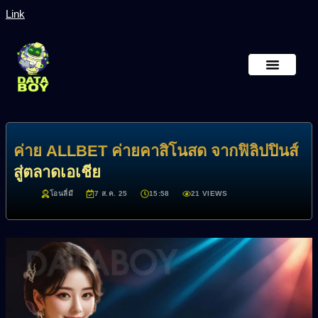
Link
หน้าหลัก
เกี่ยวกับเรา
ค่าย ALLBET ค่ายคาสิโนสด จากฟิลิปปินส์
สู่ตลาดเอเชีย
โอนลี่มี
7 ส.ค. 25
15:58
21 VIEWS