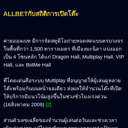
ALLBET
กับสถิติการเปิดโต๊ะ
ค่ายออลเบท มีการจัดสตูดิโอถ่ายทอดสดแบบครบวงจร
ในพื้นที่กว่า 1,500 ตารางเมตร ที่เมืองมะนิลา แบ่งออก
เป็น 4 โซนหลัก ได้แก่ Dragon Hall, Multiplay Hall, VIP
Hall, และ BidMe Hall
ที่โดดเด่นคือระบบ Multiplay ที่อนุญาตให้ผู้เล่นดูหลาย
โต๊ะพร้อมกันบนหน้าจอเดียว ส่งผลให้จำนวนโต๊ะที่เปิด
ให้บริการมีแนวโน้มสูงขึ้นในช่วงชั่วโมงเร่งด่วน
(16สิงหาคม 2009)
[2]
ส่วนตัวเลขเฉลี่ยของจำนวนผู้เล่นต่อวันและช่วงเวลา