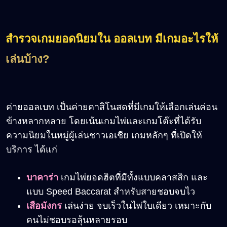
สำรวจเกมยอดนิยมใน
ออลเบท
มีเกมอะไรให้
เล่นบ้าง
?
ค่ายออลเบท เป็นค่ายคาสิโนสดที่มีเกมให้เลือกเล่นค่อน
ข้างหลากหลาย โดยเน้นเกมไพ่และเกมโต๊ะที่ได้รับ
ความนิยมในหมู่ผู้เล่นชาวเอเชีย เกมหลักๆ ที่เปิดให้
บริการ ได้แก่
บาคาร่า
เกมไพ่ยอดฮิตที่มีทั้งแบบคลาสสิก และ
แบบ Speed Baccarat สำหรับสายชอบจบไว
เสือมังกร
เล่นง่าย จบเร็วในไพ่ใบเดียว เหมาะกับ
คนไม่ชอบรอลุ้นหลายรอบ