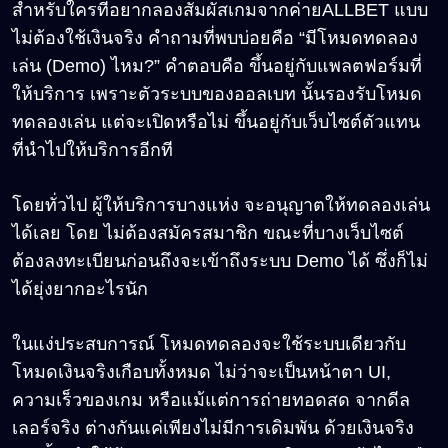
สำหรับใครที่อยากลองสัมผัสเกมจากค่ายALLBET แบบ
ไม่ต้องใช้เงินจริง คำถามที่พบบ่อยคือ “มีโหมดทดลอง
เล่น (Demo) ไหม?” คำตอบคือ ขึ้นอยู่กับแพลตฟอร์มที่
ให้บริการ เพราะตัวระบบของออลเบท นั้นรองรับโหมด
ทดลองเล่น แต่จะเปิดหรือไม่ ขึ้นอยู่กับเว็บไซต์ตัวแทน
ที่นำไปให้บริการอีกที
โดยทั่วไป ผู้ให้บริการบางแห่ง จะอนุญาตให้ทดลองเล่น
ได้เลย โดย ไม่ต้องสมัครสมาชิก ขณะที่บางเว็บไซต์
ต้องลงทะเบียนก่อนถึงจะเข้าถึงระบบ Demo ได้ ซึ่งก็ไม่
ได้ยุ่งยากอะไรนัก
ในแง่ประสบการณ์ โหมดทดลองจะใช้ระบบเดียวกับ
โหมดเงินจริงเกือบทั้งหมด ไม่ว่าจะเป็นหน้าตา UI,
ความเร็วของเกม หรือแม้แต่การถ่ายทอดสด จากดีล
เลอร์จริง ต่างกันแค่เพียงไม่มีการเดิมพัน ด้วยเงินจริง