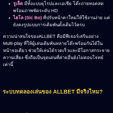
รูเล็ต
มีทั้งแบบยุโรปและเอเชีย โต๊ะถ่ายทอดสด
พร้อมภาพชัดระดับ HD
ไฮโล
(
Sic Bo)
ที่ปรับหน้าตาใหม่ให้ใช้งานง่าย แต่
ยังคงรูปแบบการเดิมพันดั้งเดิมไว้ครบ
ความน่าสนใจของALLBET คือมีฟีเจอร์เสริมอย่าง
Multi-play ที่ให้ผู้เล่นเดิมพันหลายโต๊ะพร้อมกันได้ใน
หน้าจอเดียว ช่วยให้เล่นได้รวดเร็วและมีโอกาสกระจาย
ความเสี่ยง ซึ่งถือเป็นจุดเด่นที่ค่ายอื่นยังไม่ตอบโจทย์
เท่านี้
ระบบทดลองเล่นของ
ALLBET
มีจริงไหม
?