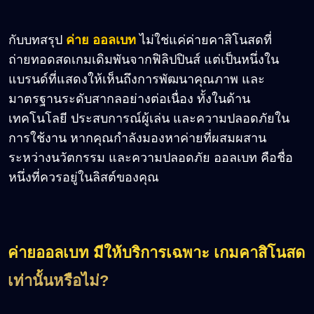
กับบทสรุป
ค่าย
ออลเบท
ไม่ใช่แค่ค่ายคาสิโนสดที่
ถ่ายทอดสดเกมเดิมพันจากฟิลิปปินส์ แต่เป็นหนึ่งใน
แบรนด์ที่แสดงให้เห็นถึงการพัฒนาคุณภาพ และ
มาตรฐานระดับสากลอย่างต่อเนื่อง ทั้งในด้าน
เทคโนโลยี ประสบการณ์ผู้เล่น และความปลอดภัยใน
การใช้งาน หากคุณกำลังมองหาค่ายที่ผสมผสาน
ระหว่างนวัตกรรม และความปลอดภัย ออลเบท คือชื่อ
หนึ่งที่ควรอยู่ในลิสต์ของคุณ
ค่ายออลเบท
มีให้บริการเฉพาะ เกมคาสิโนสด
เท่านั้นหรือไม่
?