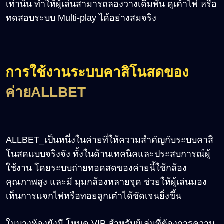
เท่านั้น ทำให้ผู้เล่นสามารถลองวางเดิมพัน ดูเค้าไพ่ หรือ
ทดสอบระบบ Multi-play ได้อย่างสมจริง
การใช้งานระบบคาสิโนสดของ
ค่าย
ALLBET
ALLBET_เป็นหนึ่งในค่ายที่ให้ความสำคัญกับระบบคาสิ
โนสดแบบจริงจัง ทั้งในด้านเทคนิคและประสบการณ์ผู้
ใช้งาน โดยระบบถ่ายทอดสดของค่ายนี้ใช้กล้อง
คุณภาพสูง และมี มุมกล้องหลายจุด ช่วยให้ผู้เล่นมอง
เห็นการแจกไพ่หรือทอยลูกเต๋าได้ชัดเจนยิ่งขึ้น
ในบางห้องยังมี โหมด VIP สำหรับผู้เล่นที่ต้องการความ