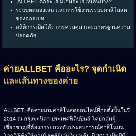
ALLBET คืออะไร มีเกมอะไรให้เล่นบ้าง?
ระบบทดลองเล่น และการใช้งานระบบคาสิโนสด
ของออลเบท
สถิติการเปิดโต๊ะ การควบคุม และมาตรฐานความ
ปลอดภัย
ค่าย
ALLBET
คืออะไร
?
จุดกำเนิด
และเส้นทางของค่าย
ALLBET_คือค่ายเกมคาสิโนสดออนไลน์ที่ก่อตั้งขึ้นในปี
2014 ณ กรุงมะนิลา ประเทศฟิลิปปินส์ โดยกลุ่มผู้
เชี่ยวชาญที่ต้องการยกระดับประสบการณ์คาสิโนบน
โลกดิจิทัลให้ตอบโจทย์ผู้เล่นในเอเชีย ปี 2019 เป็นปีที่