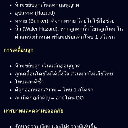
ห้ามขยับลูกเว้นแต่กฎอนุญาต
อุปสรรค (Hazard)
ทราย (Bunker): ตีจากทราย โดยไม่ใช้มือช่วย
น้ำ (Water Hazard): หากลูกตกน้ำ โยนลูกใหม่ ใน
ตำแหน่งกำหนด พร้อมปรับแต้มโทษ 1 สโตรก
การเคลื่อนลูก
ห้ามขยับลูก เว้นแต่กฎอนุญาต
ลูกเคลื่อนโดยไม่ได้ตั้งใจ ส่วนมากไม่เสียโทษ
โทษและตีซ้ำ
ตีลูกออกนอกสนาม = โทษ 1 สโตรก
ละเมิดกฎสำคัญ = อาจโดน DQ
มารยาทและความปลอดภัย
รักษาความเงียบ และไม่ขวางผู้เล่นอื่น