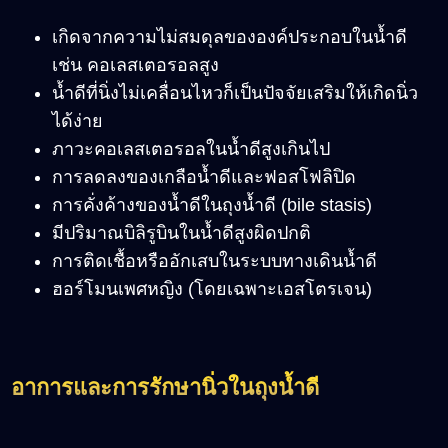
เกิดจากความไม่สมดุลขององค์ประกอบในน้ำดี
เช่น คอเลสเตอรอลสูง
น้ำดีที่นิ่งไม่เคลื่อนไหวก็เป็นปัจจัยเสริมให้เกิดนิ่ว
ได้ง่าย
ภาวะคอเลสเตอรอลในน้ำดีสูงเกินไป
การลดลงของเกลือน้ำดีและฟอสโฟลิปิด
การคั่งค้างของน้ำดีในถุงน้ำดี (bile stasis)
มีปริมาณบิลิรูบินในน้ำดีสูงผิดปกติ
การติดเชื้อหรืออักเสบในระบบทางเดินน้ำดี
ฮอร์โมนเพศหญิง (โดยเฉพาะเอสโตรเจน)
อาการและการรักษานิ่วในถุงน้ำดี