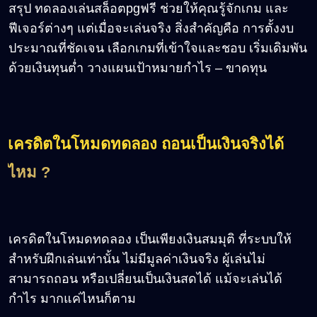
สรุป ทดลองเล่นสล็อตpgฟรี ช่วยให้คุณรู้จักเกม และ
ฟีเจอร์ต่างๆ แต่เมื่อจะเล่นจริง สิ่งสำคัญคือ การตั้งงบ
ประมาณที่ชัดเจน เลือกเกมที่เข้าใจและชอบ เริ่มเดิมพัน
ด้วยเงินทุนต่ำ วางแผนเป้าหมายกำไร – ขาดทุน
เครดิตในโหมดทดลอง ถอนเป็นเงินจริงได้
ไหม ?
เครดิตในโหมดทดลอง เป็นเพียงเงินสมมุติ ที่ระบบให้
สำหรับฝึกเล่นเท่านั้น ไม่มีมูลค่าเงินจริง ผู้เล่นไม่
สามารถถอน หรือเปลี่ยนเป็นเงินสดได้ แม้จะเล่นได้
กำไร มากแค่ไหนก็ตาม