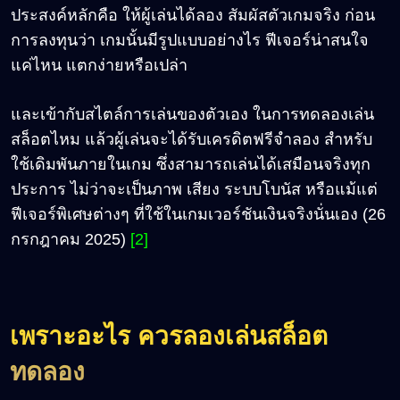
ประสงค์หลักคือ ให้ผู้เล่นได้ลอง สัมผัสตัวเกมจริง ก่อน
การลงทุนว่า เกมนั้นมีรูปแบบอย่างไร ฟีเจอร์น่าสนใจ
แค่ไหน แตกง่ายหรือเปล่า
และเข้ากับสไตล์การเล่นของตัวเอง ในการทดลองเล่น
สล็อตไหม แล้วผู้เล่นจะได้รับเครดิตฟรีจำลอง สำหรับ
ใช้เดิมพันภายในเกม ซึ่งสามารถเล่นได้เสมือนจริงทุก
ประการ ไม่ว่าจะเป็นภาพ เสียง ระบบโบนัส หรือแม้แต่
ฟีเจอร์พิเศษต่างๆ ที่ใช้ในเกมเวอร์ชันเงินจริงนั่นเอง (26
กรกฎาคม 2025)
[2]
เพราะอะไร ควรลองเล่นสล็อต
ทดลอง