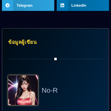
Telegram
LinkedIn
ข้อมูลผู้เขียน
No-R