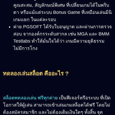
คูณสะสม, สัญลักษณ์พิเศษ ที่เปลี่ยนเกมได้ในพริบ
ตา หรือแม้แต่ระบบ Bonus Game ที่เหมือนเล่นมินิ
เกมแยก ในแต่ละรอบ
ค่าย PGSOFT ได้รับใบอนุญาต และผ่านการตรวจ
สอบ จากองค์กรระดับสากล เช่น MGA และ BMM
Testlabs ทำให้มั่นใจได้ว่า เกมมีความยุติธรรม
ไม่มีการโกง
ทดลองเล่นสล็อต คืออะไร
?
สล็อตทดลองเล่น ฟรีทุกค่าย
เป็นฟีเจอร์หรือระบบ ที่เปิด
โอกาสให้ผู้เล่น สามารถเข้าเล่นเกมสล็อตได้ฟรี โดยไม่
ต้องสมัครสมาชิก และไม่ต้องเติมเงินใดๆ ทั้งสิ้น จุด