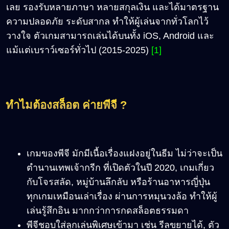
เลย รองรับหลายภาษา หลายสกุลเงิน และได้มาตรฐาน
ความปลอดภัย ระดับสากล ทำให้ผู้เล่นจากทั่วโลกไว้
วางใจ ตัวเกมสามารถเล่นได้บนทั้ง iOS, Android และ
แม้แต่เบราว์เซอร์ทั่วไป (2015-2025)
[1]
ทำไมต้องสล็อต ค่ายพีจี ?
เกมของพีจี มักมีเนื้อเรื่องแฝงอยู่ในธีม ไม่ว่าจะเป็น
ตำนานเทพเจ้ากรีก ที่เปิดตัวในปี 2020, เกมเกี่ยว
กับโจรสลัด, หมู่บ้านลึกลับ หรือร้านอาหารญี่ปุ่น
ทุกเกมเหมือนเล่าเรื่อง ผ่านการหมุนวงล้อ ทำให้ผู้
เล่นรู้สึกอิน มากกว่าการกดสล็อตธรรมดา
พีจีชอบใส่ลูกเล่นพิเศษเข้ามา เช่น รีลขยายได้, ตัว