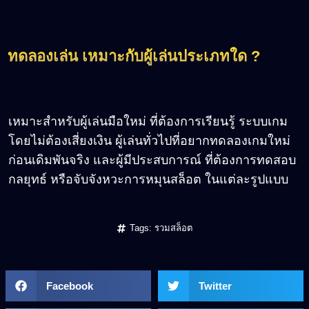
ทดลองเล่น เหมาะกับผู้เล่นประเภทใด ?
เหมาะสำหรับผู้เล่นมือใหม่ ที่ต้องการเรียนรู้ ระบบเกม
โดยไม่ต้องเสี่ยงเงิน ผู้เล่นทั่วไปที่อยากทดลองเกมใหม่
ก่อนเดิมพันจริง และผู้มีประสบการณ์ ที่ต้องการทดสอบ
กลยุทธ์ หรือจับจังหวะการหมุนสล็อต ในแต่ละรูปแบบ
Tags:
รวมสล็อต
Facebook
Twitter