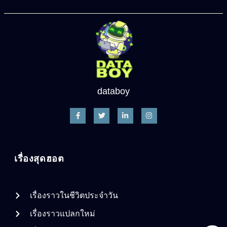
databoy
เรื่องสุดฮอต
เรื่องราวในชีวิตประจำวัน
เรื่องราวแปลกใหม่