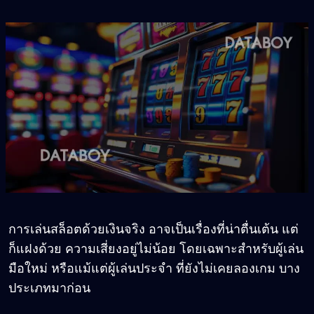
การเล่นสล็อตด้วยเงินจริง อาจเป็นเรื่องที่น่าตื่นเต้น แต่
ก็แฝงด้วย ความเสี่ยงอยู่ไม่น้อย โดยเฉพาะสำหรับผู้เล่น
มือใหม่ หรือแม้แต่ผู้เล่นประจำ ที่ยังไม่เคยลองเกม บาง
ประเภทมาก่อน