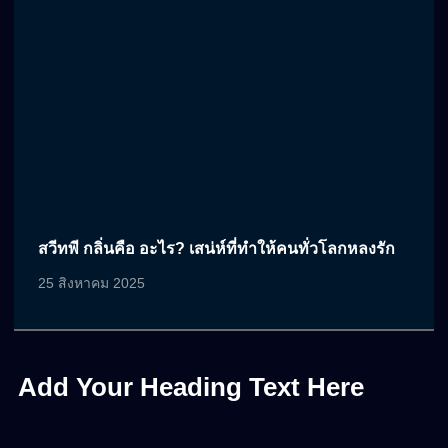
สวีทพี กลิ่นคือ อะไร? เสน่ห์ที่ทำให้คนทั่วโลกหลงรัก
25 สิงหาคม 2025
Add Your Heading Text Here