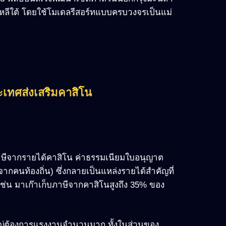
าหลีใต้ โดยใช้โมเดลรีสอร์ทแบบครบวงจรเป็นแม่
ะเทศส่งเสริมคาสิโน
าษีจากรายได้คาสิโน ค่าธรรมเนียมใบอนุญาต
จากคนท้องถิ่น) ซึ่งกลายเป็นแหล่งรายได้สำคัญที่
น มาเก๊าเก็บภาษีจากคาสิโนสูงถึง 35% ของ
่ต้องการแรงงานจำนวนมาก ทั้งในส่วนของ