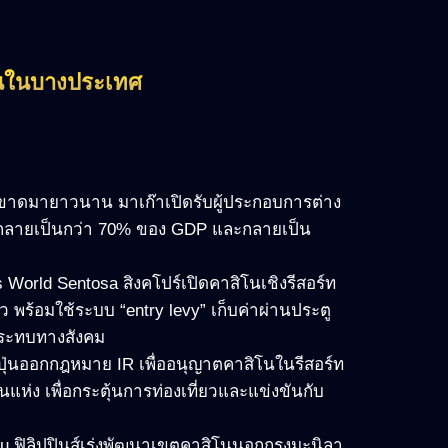
โนในบางประเทศ
ูกขาดมายาวนาน มาเก๊าเปิดรับผู้ประกอบการต่าง
 จนกลายเป็นกว่า 70% ของ GDP และกลายเป็น
World Sentosa สิงคโปร์เปิดคาสิโนเชิงรีสอร์ท
ว พร้อมใช้ระบบ “entry levy” เก็บค่าผ่านประตู
กระทบทางสังคม
่ปุ่นออกกฎหมาย IR เพื่ออนุญาตคาสิโนในรีสอร์ท
ห่ง เพื่อกระตุ้นการท่องเที่ยวและแข่งขันกับ
 ฟิลิปปินส์เร่งพัฒนาเขตคาสิโนนอกกรุงมะนิลา