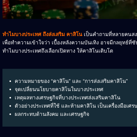
ทำไมบางประเทศ ถึงส่งเสริม คาสิโน
เป็นคำถามที่หลายคนสงส
เพื่อทำความเข้าใจว่า เบื้องหลังความบันเทิง อาจมีกลยุทธ์ที่
ทำไมบางประเทศถึงเลือกเปิดทาง ให้คาสิโนเติบโต
ความหมายของ
“
คาสิโน
”
และ
“
การส่งเสริมคาสิโน
”
จุดเปลี่ยนนโยบายคาสิโนในบางประเทศ
เหตุผลทางเศรษฐกิจที่บางประเทศส่งเสริมคาสิโน
ตัวอย่างประเทศที่ใช้
และห้าม
คาสิโน
เป็นเครื่องมือเศร
ผลกระทบด้านสังคม และเศรษฐกิจ