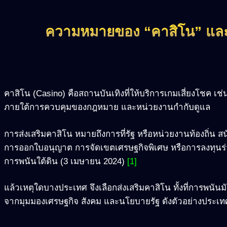
ความหมายของ “คาสิโน” และ 
คาสิโน (Casino) คือสถานบันเทิงที่ให้บริการเกมเสี่ยงโชค เช่น
ภายใต้การควบคุมของกฎหมาย และหน่วยงานกำกับดูแล
การส่งเสริมคาสิโน หมายถึงการที่รัฐ หรือหน่วยงานท้องถิ่น 
การออกใบอนุญาต การจัดเขตเศรษฐกิจพิเศษ หรือการลงทุนร่ว
การพนันใต้ดิน (3 เมษายน 2024)
[1]
แล้วเหตุใดบางประเทศ จึงเลือกส่งเสริมคาสิโน ทั้งที่การพนัน
จากมุมมองเศรษฐกิจ สังคม และนโยบายรัฐ ดังตัวอย่างประเทศท