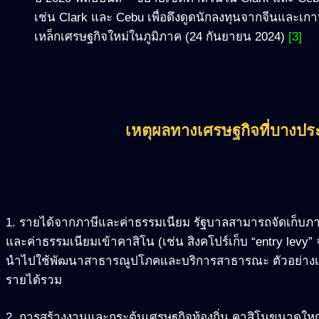
เช่น Clark และ Cebu เพื่อดึงดูดนักลงทุนจากจีนและเก
เหล็กเศรษฐกิจใหม่ในภูมิภาค (24 กันยายน 2024)
[3]
เหตุผลทางเศรษฐกิจที่บางปร
1. รายได้จากภาษีและค่าธรรมเนียม
รัฐบาลสามารถจัดเก็บภ
และค่าธรรมเนียมเข้าคาสิโน (เช่น สิงคโปร์เก็บ “entry levy” 
นำไปใช้พัฒนาสาธารณูปโภคและบริการสาธารณะ ตัวอย่างเช่
รายได้รวม
2. การสร้างงานและกระตุ้นเศรษฐกิจท้องถิ่น
คาสิโนขนาดใหญ