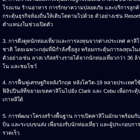
โรงแรม ร้านอาหาร การรักษาความปลอดภัย และบริการลูกค้า 
กระตุ้นธุรกิจท้องถิ่นให้เติบโตตามไปด้วย ตัวอย่างเช่น Reso
ตำแหน่งในช่วงเปิดตัว
3. การดึงดูดนักท่องเที่ยวและการลงทุนจากต่างประเทศ
คาสิโ
ชาติ โดยเฉพาะกลุ่มที่มีกำลังซื้อสูง พร้อมกระตุ้นการลงทุน
ตัวอย่างเช่น ลาสเวกัสสร้างรายได้จากนักท่องเที่ยวกว่า 36 ล
โน และชมโชว์
4. การฟื้นฟูเศรษฐกิจหลังวิกฤต หลังโควิด-19 หลายประเทศใช้ค
ฟิลิปปินส์ที่ขยายเขตคาสิโนไปยัง Clark และ Cebu เพื่อกระต
เกาหลีใต้
5. การพัฒนาโครงสร้างพื้นฐาน การเปิดคาสิโนมักมาพร้อมก
บิน และระบบขนส่ง เพื่อรองรับนักท่องเที่ยว และผู้ประกอบการ
รวดเร็ว