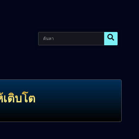
้เติบโต