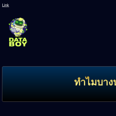
Link
ทำไมบางปร