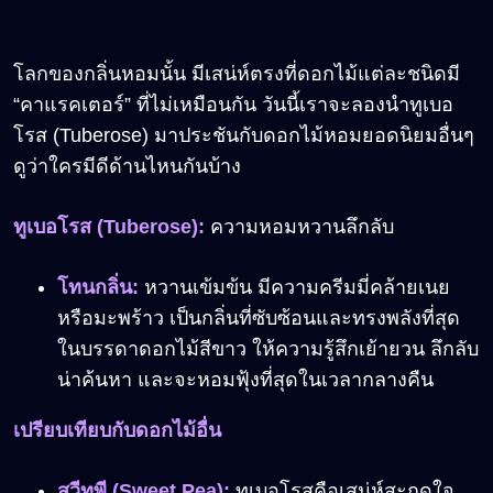
โลกของกลิ่นหอมนั้น มีเสน่ห์ตรงที่ดอกไม้แต่ละชนิดมี
“คาแรคเตอร์” ที่ไม่เหมือนกัน วันนี้เราจะลองนำทูเบอ
โรส (Tuberose) มาประชันกับดอกไม้หอมยอดนิยมอื่นๆ
ดูว่าใครมีดีด้านไหนกันบ้าง
ทูเบอโรส
(
Tuberose):
ความหอมหวานลึกลับ
โทนกลิ่น
:
หวานเข้มข้น มีความครีมมี่คล้ายเนย
หรือมะพร้าว เป็นกลิ่นที่ซับซ้อนและทรงพลังที่สุด
ในบรรดาดอกไม้สีขาว ให้ความรู้สึกเย้ายวน ลึกลับ
น่าค้นหา และจะหอมฟุ้งที่สุดในเวลากลางคืน
เปรียบเทียบกับดอกไม้อื่น
สวีทพี
(
Sweet Pea):
ทูเบอโรสคือเสน่ห์สะกดใจ,