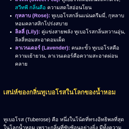
สวีทพี กลิ่นคือ
ความสดใสอ่อนโยน
กุหลาบ
(
Rose):
ทูเบอโรสกลิ่นแน่นครีมมี่, กุหลาบ
หอมคลาสสิกโปร่งสบาย
ลิลลี่
(
Lily):
คู่แข่งสายพลัง ทูเบอโรสกลิ่นหวานอุ่น,
ลิลลี่หอมสะอาดอมเผ็ด
ลาเวนเดอร์
(Lavender):
คนละขั้ว ทูเบอโรสคือ
ความเย้ายวน, ลาเวนเดอร์คือความสะอาดผ่อน
คลาย
เสน่ห์ของกลิ่นทูเบอโรสในโลกของน้ำหอม
ทูเบอโรส (Tuberose) คือ หนึ่งในโน้ตที่ทรงอิทธิพลที่สุด
ในโลกน้ำหอม เพราะกลิ่นที่ซับซ้อนอย่างยิ่ง มีทั้งความ