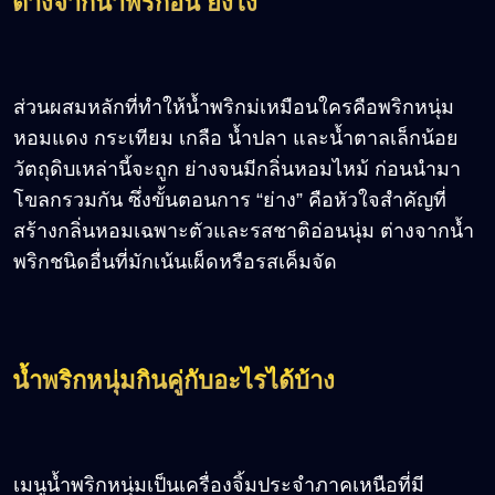
ต่างจากน้ำพริกอื่น ยังไง
ส่วนผสมหลักที่ทำให้น้ำพริกม่เหมือนใครคือพริกหนุ่ม
หอมแดง กระเทียม เกลือ น้ำปลา และน้ำตาลเล็กน้อย
วัตถุดิบเหล่านี้จะถูก ย่างจนมีกลิ่นหอมไหม้ ก่อนนำมา
โขลกรวมกัน ซึ่งขั้นตอนการ “ย่าง” คือหัวใจสำคัญที่
สร้างกลิ่นหอมเฉพาะตัวและรสชาติอ่อนนุ่ม ต่างจากน้ำ
พริกชนิดอื่นที่มักเน้นเผ็ดหรือรสเค็มจัด
น้ำพริกหนุ่มกินคู่กับอะไรได้บ้าง
เมนูน้ำพริกหนุ่มเป็นเครื่องจิ้มประจำภาคเหนือที่มี