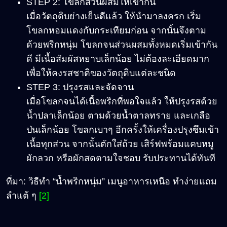
STEP 2: โขลกส่วนผสมให้เข้ากัน
เมื่อวัตถุดิบย่างเย็นดีแล้ว ให้นำมาลงครก เริ่ม
โขลกหอมแดงกับกระเทียมก่อน จากนั้นจึงตาม
ด้วยพริกหนุ่ม โขลกจนส่วนผสมทั้งหมดเริ่มเข้ากัน
ดี มีเนื้อสัมผัสหยาบเล็กน้อย ไม่ต้องละเอียดมาก
เพื่อให้คงรสชาติของวัตถุดิบแต่ละชนิด
STEP 3: ปรุงรสและจัดจาน
เมื่อโขลกจนได้เนื้อพริกที่พอใจแล้ว ให้ปรุงรสด้วย
น้ำปลาเล็กน้อย ตามด้วยน้ำตาลทราย และเกลือ
ป่นเล็กน้อย โขลกเบาๆ อีกครั้งให้เครื่องปรุงซึมเข้า
เนื้อทุกส่วน จากนั้นตักใส่ถ้วย เสิร์ฟพร้อมแคบหมู
ผักลวก หรือผักสดตามใจชอบ รับประทานได้ทันที
ที่มา: วิธีทำ “น้ำพริกหนุ่ม” เมนูอาหารเหนือ ทำง่ายแถม
ลำแต้ ๆ
[2]