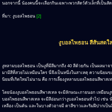
นอกจากนี้ น้องคนนี้จะเลือกกินเฉพาะพวกสัตว์ตัวเล็กที่เป็นสัตว
ที่มา: งูบอลไพธอน
[2]
งูบอลไพธอน สีสันสดใส 
งูหลามบอลไพธอน เป็นงูที่มีสีมากถึง 40 สีด้วยกัน เป็นผลมาจาก
มามีสีที่สวยไม่เหมือนใคร นี่จึงเป็นหนึ่งในสาเหตุ ความนิยม
นิยมที่เกิดใหม่ไม่นาน คือ การเลี้ยงงูหลามบอลไพธอนสีพาสเ
โดยน้องงูบอลไพธอนสีพาสเทล จะมีลักษณะภายนอก เหมือนงูบอล
บอลไพธอนสีพาสเทล จะมีสีอ่อนกว่างูบอลไพธอนทั่วไป เช่น น้องจ
เหลือง เป็นต้น และในบางตัวอาจมี ตาสีขาวและริมฝีปากเป็น