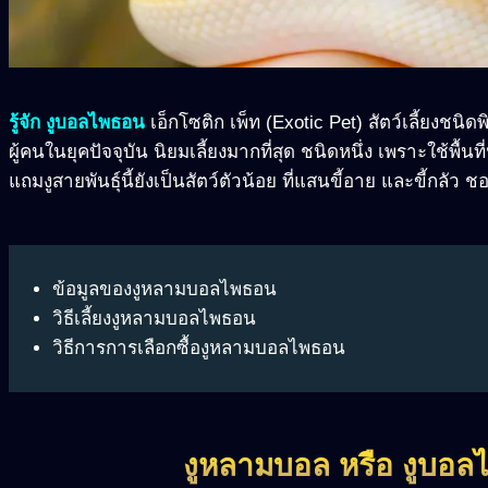
รู้จัก งูบอลไพธอน
เอ็กโซติก เพ็ท (Exotic Pet) สัตว์เลี้ยงชนิดพิ
ผู้คนในยุคปัจจุบัน นิยมเลี้ยงมากที่สุด ชนิดหนึ่ง เพราะใช้พื้น
แถมงูสายพันธุ์นี้ยังเป็นสัตว์ตัวน้อย ที่แสนขี้อาย และขี้กลัว
ข้อมูลของงูหลามบอลไพธอน
วิธีเลี้ยงงูหลามบอลไพธอน
วิธีการการเลือกซื้องูหลามบอลไพธอน
งูหลามบอล หรือ งูบอล