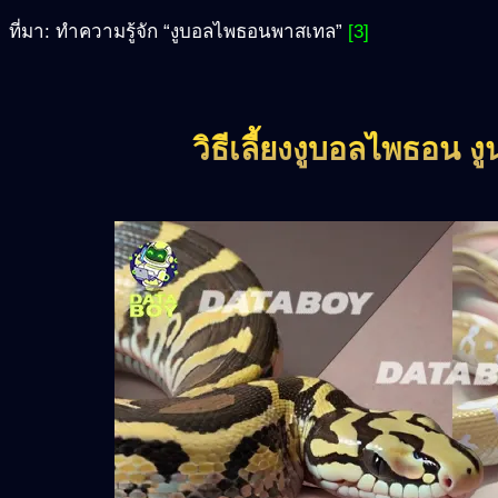
ที่มา: ทำความรู้จัก “งูบอลไพธอนพาสเทล”
[3]
วิธีเลี้ยงงูบอลไพธอน งู