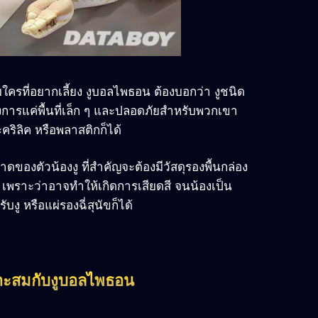
บใครที่อยากเลี้ยง งูบอลไพธอน ต้องบอกว่า งูชนิด
ต้องการแค่พื้นที่เล็ก ๆ และปลอดภัยสำหรับพวกเขา
อะคริลิค หรือพลาสติกก็ได้
งตัวน้องงู ที่สำคัญจะต้องมีวัสดุรองพื้นกล่อง
ง เพราะว่าอาจทำให้เกิดการเสียดสี จนน้องเป็น
บงู หรือแผ่รองฉี่สุนัขก็ได้
าะสมกับงูบอลไพธอน