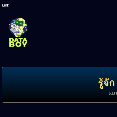
Link
รู้จั
LI