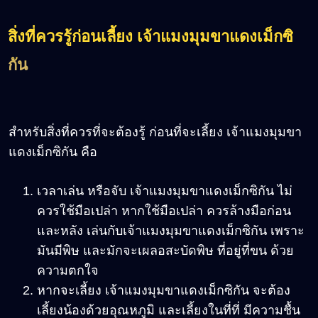
สิ่งที่ควรรู้ก่อนเลี้ยง เจ้าแมงมุมขาแดงเม็กซิ
กัน
สำหรับสิ่งที่ควรที่จะต้องรู้ ก่อนที่จะเลี้ยง เจ้าแมงมุมขา
แดงเม็กซิกัน คือ
เวลาเล่น หรือจับ เจ้าแมงมุมขาแดงเม็กซิกัน ไม่
ควรใช้มือเปล่า หากใช้มือเปล่า ควรล้างมือก่อน
และหลัง เล่นกับเจ้าแมงมุมขาแดงเม็กซิกัน เพราะ
มันมีพิษ และมักจะเผลอสะบัดพิษ ที่อยู่ที่ขน ด้วย
ความตกใจ
หากจะเลี้ยง เจ้าแมงมุมขาแดงเม็กซิกัน จะต้อง
เลี้ยงน้องด้วยอุณหภูมิ และเลี้ยงในที่ที่ มีความชื้น