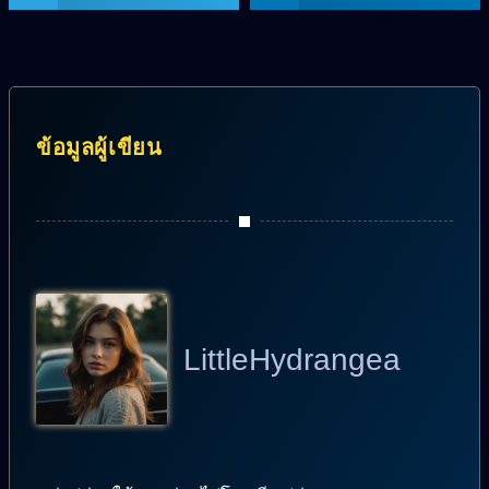
ข้อมูลผู้เขียน
LittleHydrangea