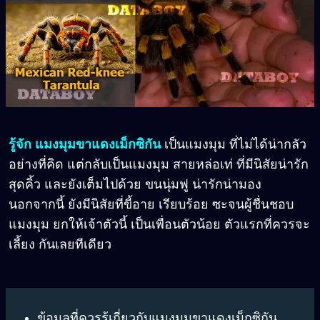
รู้จัก แมงมุมขาแดงเม็กซิกัน
เป็นแมงมุม ที่ไม่ได้น่ากลัว
อย่างที่คิด แต่กลับเป็นแมงมุม สายหล่อเท่ ที่มีนิสัยน่ารัก
สุดคิ้ว และยังเต็มไปด้วย ขนนุ่มฟู น่ารักน่ามอง
นอกจากนี้ ยังมีนิสัยที่ขี้อาย เรียบร้อย ซะจนผู้ชื่นชอบ
แมงมุม ยกให้เจ้าตัวนี้ เป็นเพื่อนตัวน้อย ตัวแรกที่ควรจะ
เลี้ยง กันเลยทีเดียว
ข้อมูลที่ควรรู้เกี่ยวกับแมงมุมขาแดงเม็กซิกัน