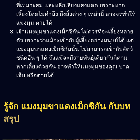
ที่เหมาะสม และหลีกเลี่ยงแสงแดด เพราะหาก
เลี้ยงโดยไม่คำนึง ถึงสิ่งต่าง ๆ เหล่านี้ อาจจะทำให้
แมงมุม ตายได้
เจ้าแมงมุมขาแดงเม็กซิกัน ไม่ควรที่จะเลี้ยงหลาย
ตัว เพราะว่าแม้จะเข้ากับผู้เลี้ยงอย่างมนุษย์ได้ แต่
แมงมุมขาแดงเม็กซิกันนั้น ไม่สามารถเข้ากับสัตว์
ชนิดอื่น ๆ ได้ ถึงแม้จะมีสายพันธุ์เดียวกันก็ตาม
หากเลี้ยงด้วยกัน อาจทำให้แมงมุมของคุณ บาด
เจ็บ หรือตายได้
รู้จัก แมงมุมขาแดงเม็กซิกัน กับบท
สรุป