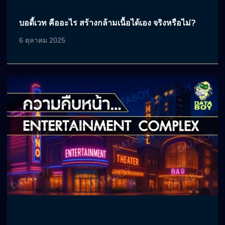
บอดี้เวท คืออะไร สร้างกล้ามเนื้อได้เอง จริงหรือไม่?
6 ตุลาคม 2025