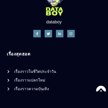
databoy
เรื่องสุดฮอต
เรื่องราวในชีวิตประจำวัน
เรื่องราวแปลกใหม่
เรื่องราวความบันเทิง
DataBoy Network. All rights reserved.
2026