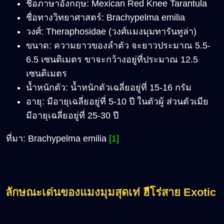
ชื่อภาษาอังกฤษ: Mexican Red Knee Tarantula
ชื่อทางวิทยาศาสตร์: Brachypelma emilia
วงศ์: Theraphosidae (วงศ์แมงมุมทารันทูล่า)
ขนาด: ความยาวของลำตัว จะยาวประมาณ 5.5-
6.5 เซนติเมตร ขาจะกว้างอยู่ที่ประมาณ 12.5
เซนติเมตร
น้ำหนักตัว: น้ำหนักตัวเฉลี่ยอยู่ที่ 15-16 กรัม
อายุ: มีอายุเฉลี่ยอยู่ที่ 5-10 ปี ในตัวผู้ ส่วนตัวเมีย
มีอายุเฉลี่ยอยู่ที่ 25-30 ปี
ที่มา: Brachypelma emilia
[1]
ลักษณะเด่นของแมงมุมสุดเท่ ฮีโร่สาย Exotic