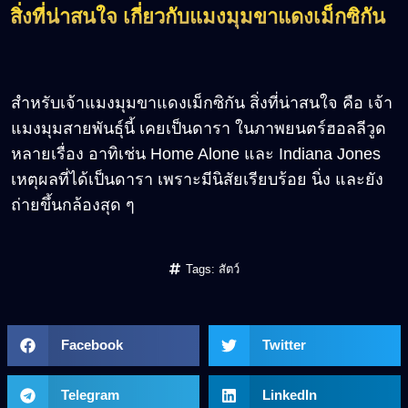
สิ่งที่น่าสนใจ เกี่ยวกับแมงมุมขาแดงเม็กซิกัน
สำหรับเจ้าแมงมุมขาแดงเม็กซิกัน สิ่งที่น่าสนใจ คือ เจ้า
แมงมุมสายพันธุ์นี้ เคยเป็นดารา ในภาพยนตร์ฮอลลีวูด
หลายเรื่อง อาทิเช่น Home Alone และ Indiana Jones
เหตุผลที่ได้เป็นดารา เพราะมีนิสัยเรียบร้อย นิ่ง และยัง
ถ่ายขึ้นกล้องสุด ๆ
Tags:
สัตว์
Facebook
Twitter
Telegram
LinkedIn