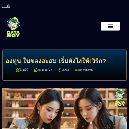
Link
หน้าหลัก
เกี่ยวกับเรา
ลงทุน ในของสะสม เริ่มยังไงให้เวิร์ก?
โอนลี่มี
25 ก.ค. 25
16:44
50 VIEWS