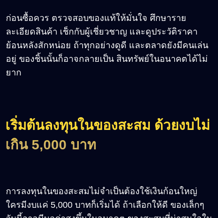
ก่อนซื้อควร ตรวจสอบของแท้ให้มั่นใจ ศึกษาราย
ละเอียดสินค้า เช็กกับผู้เชี่ยวชาญ และดูประวัติราคา
ย้อนหลังสักหน่อย ถ้าทุกอย่างดูดี และตลาดยังมีคนเล่น
อยู่ ของชิ้นนั้นก็อาจกลายเป็น สินทรัพย์ในอนาคตได้ไม่
ยาก
เริ่มต้นลงทุนในของสะสม
ด้วยงบไม่
เกิน
5,000
บาท
การลงทุนในของสะสมไม่จำเป็นต้องใช้เงินก้อนใหญ่
ใครมีงบแค่ 5,000 บาทก็เริ่มได้ ถ้าเลือกให้ดี ของเล็กๆ