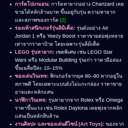
การ์ดโปเกมอน
:
การ์ดหายากอย่าง Charizard เคย
ขายได้หลักล้านบาท ขึ้นอยู่กับรุ่น ความหายาก
และสภาพของการ์ด
[2]
รองเท้าสนีกเกอร์รุ่นลิมิเต็ด
:
รุ่นดังอย่าง Air
Jordan 1 หรือ Yeezy Boost ราคาขายต่อพุ่งหลาย
เท่าจากราคาป้าย โดยเฉพาะรุ่นลิมิเต็ด
LEGO
รุ่นหายาก
:
เซตพิเศษ เช่น LEGO Star
Wars หรือ Modular Building รุ่นเก่า ราคามือสอง
ขึ้นเฉลี่ยปีละ 10–15%
ของเล่นวินเทจ
:
ฟิกเกอร์จากยุค 80–90 หากอยู่ใน
สภาพดี โดยเฉพาะแบบยังไม่แกะกล่อง ราคาขาย
อาจแตะหลักแสน
นาฬิกาวินเทจ
:
รุ่นหายากจาก Rolex หรือ Omega
ราคาขึ้นแรง เช่น Rolex Daytona เคยพุ่งจากหลัก
แสนเป็นหลักสิบล้าน
งานศิลปะ และของเล่นดีไซน์
(
Art Toys):
ของจาก