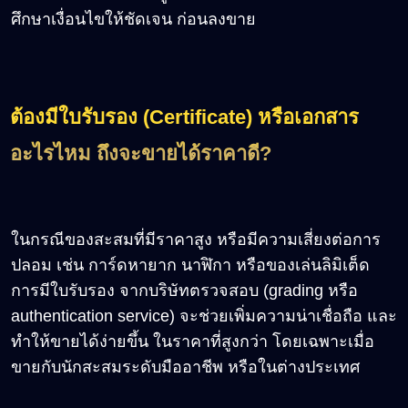
ศึกษาเงื่อนไขให้ชัดเจน ก่อนลงขาย
ต้องมีใบรับรอง
(
Certificate)
หรือเอกสาร
อะไรไหม ถึงจะขายได้ราคาดี
?
ในกรณีของสะสมที่มีราคาสูง หรือมีความเสี่ยงต่อการ
ปลอม เช่น การ์ดหายาก นาฬิกา หรือของเล่นลิมิเต็ด
การมีใบรับรอง จากบริษัทตรวจสอบ (grading หรือ
authentication service) จะช่วยเพิ่มความน่าเชื่อถือ และ
ทำให้ขายได้ง่ายขึ้น ในราคาที่สูงกว่า โดยเฉพาะเมื่อ
ขายกับนักสะสมระดับมืออาชีพ หรือในต่างประเทศ