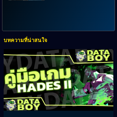
บทความที่น่าสนใจ