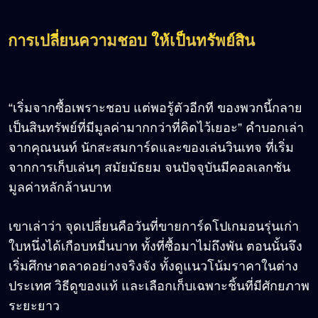
การเปลี่ยนความชอบ ให้เป็นทรัพย์สิน
“เริ่มจากซื้อเพราะชอบ แต่พอรู้ตัวอีกที ของพวกนี้กลาย
เป็นสินทรัพย์ที่มีมูลค่ามากกว่าที่คิดไว้เยอะ” คำบอกเล่า
จากคุณนนท์ นักสะสมการ์ดและของเล่นวินเทจ ที่เริ่ม
จากการเก็บเล่นๆ สมัยมัธยม จนปัจจุบันมีคอลเลกชัน
มูลค่าหลักล้านบาท
เขาเล่าว่า จุดเปลี่ยนคือวันที่ขายการ์ดโปเกมอนรุ่นเก่า
ใบหนึ่งได้เกือบหมื่นบาท ทั้งที่ซื้อมาไม่ถึงพัน ตอนนั้นจึง
เริ่มศึกษาตลาดอย่างจริงจัง ทั้งดูแนวโน้มราคาในต่าง
ประเทศ วิธีดูของแท้ และเลือกเก็บเฉพาะชิ้นที่มีศักยภาพ
ระยะยาว