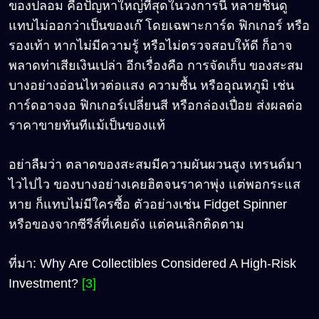
ของปลอม คือปัญหาใหญ่ที่สุดในวงการนี้ หลายชิ้นดู
แทบไม่ออกว่าเป็นของเก๊ โดยเฉพาะการ์ด ฟิกเกอร์ หรือ
รองเท้า หากไม่มีความรู้ หรือไม่ตรวจสอบให้ดี ก็อาจ
พลาดท่าเสียเงินเปล่า อีกเรื่องคือ การจัดเก็บ ของสะสม
บางอย่างอ่อนไหวต่อแสง ความชื้น หรืออุณหภูมิ เช่น
การ์ดอาจงอ ฟิกเกอร์เปลี่ยนสี หรือกล่องเปื่อย ส่งผลต่อ
ราคาขายทันทีแม้เป็นของแท้
อย่าลืมว่า ตลาดของสะสมมีความผันผวนสูง เทรนด์มา
ไวไปไว ของบางอย่างเคยฮิตจนราคาพุ่ง แต่พอกระแส
หาย ก็แทบไม่มีใครซื้อ ตัวอย่างเช่น Fidget Spinner
หรือของจากซีรีส์ที่เคยดัง แต่คนเลิกติดตาม
ที่มา: Why Are Collectibles Considered A High-Risk
Investment?
[3]