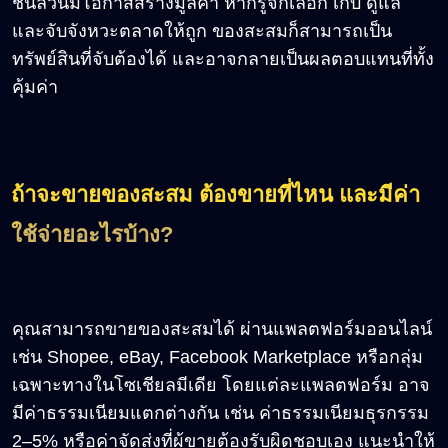
ชิ้นล้วนมีโอกาสสร้างมูลค่า หากรู้จักเลือก เก็บ ดูแล
และจับจังหวะตลาดให้ถูก ของสะสมก็สามารถเป็น
ทรัพย์สินที่จับต้องได้ และอาจกลายเป็นผลตอบแทนที่ทั้ง
คุ้มค่า
ถ้าจะขายของสะสม ต้องขายที่ไหน และมีค่า
ใช้จ่ายอะไรบ้าง
?
คุณสามารถขายของสะสมได้ ผ่านแพลตฟอร์มออนไลน์
เช่น Shopee, eBay, Facebook Marketplace หรือกลุ่ม
เฉพาะทางในโซเชียลมีเดีย โดยแต่ละแพลตฟอร์ม อาจ
มีค่าธรรมเนียมแตกต่างกัน เช่น ค่าธรรมเนียมธุรกรรม
2–5% หรือค่าจัดส่งที่ผู้ขายต้องรับผิดชอบเอง แนะนำให้