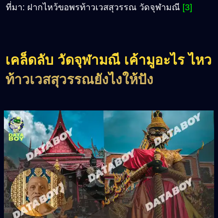
ที่มา: ฝากไหว้ขอพรท้าวเวสสุวรรณ วัดจุฬามณี
[3]
เคล็ดลับ วัดจุฬามณี เค้ามูอะไร ไหว
ท้าวเวสสุวรรณยังไงให้ปัง