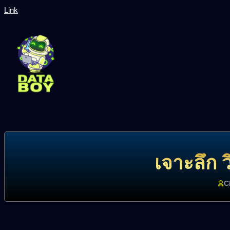
Link
เจาะลึก ว
C