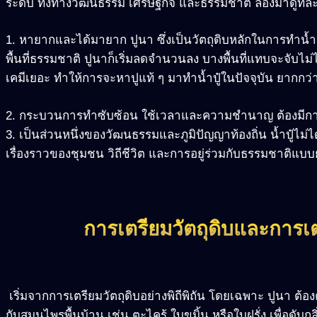
ระดับ ทั้งทางวัฒนธรรม เศรษฐกิจ และธรรมชาติ ลองมาดูทีละข
1. หายากและได้มายาก ปูนา ซึ่งเป็นวัตถุดิบหลักในการทำน้ำปู๋
พื้นที่ธรรมชาติ ปูนาก็เริ่มลดจำนวนลง บางพื้นที่แทบจะจับไม่
เคมีเยอะ ทำให้การจะหาปูแท้ ๆ มาทำน้ำปู๋ในปัจจุบัน ยากกว่
2. กระบวนการทำซับซ้อน ใช้เวลาและความชำนาญ ต้องมีการล
3. เป็นส่วนหนึ่งของวัฒนธรรมและภูมิปัญญาท้องถิ่น น้ำปู๋ไม่ไ
เรื่องราวของชุมชน วิถีชีวิต และการอยู่ร่วมกับธรรมชาติแบบยั
การเตรียมวัตถุดิบและการเตร
เริ่มจากการเตรียมวัตถุดิบอย่างพิถีพิถัน โดยเฉพาะ ปูนา ต
กับสมุนไพรพื้นบ้าน เช่น ตะไคร้ ใบขมิ้น หรือใบฝรั่ง เพื่อดั