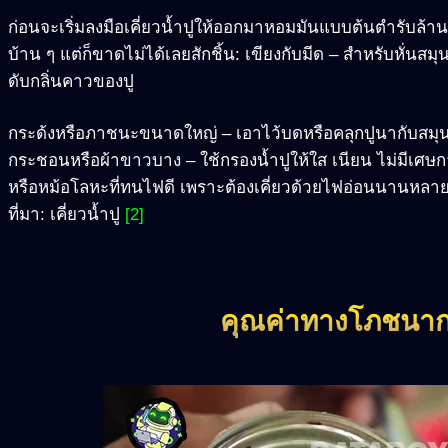
ก่อนจะเริ่มลงมือเคี่ยวน้ำปูให้ออกมาหอมมันแบบต้นตำรับล้านน
บ้าน ๆ แต่ก็ขาดไม่ได้เลยสักชิ้น: เขียงกับมีด – สำหรับหั่นสมุ
ดับกลิ่นคาวของปู
กระด้งหรือภาชนะขนาดใหญ่ – เอาไว้บดหรือคลุกปูนากับสมุน
กระชอนหรือผ้าขาวบาง – ใช้กรองน้ำปูให้ใส เนียน ไม่มีเศษก
หรือหม้อโลหะที่ทนไฟดี เพราะต้องเคี่ยวด้วยไฟอ่อนนานหลาย
ที่มา: เคี่ยวน้ำปู
[2]
คุณค่าทางโภชนาก