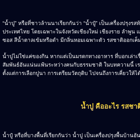
“น้ำปู” หรือที่ชาวล้านนาเรียกกันว่า “น้ำปู๋” เป็นเครื่องปรุงร
ประเทศไทย โดยเฉพาะในจังหวัดเชียงใหม่ เชียงราย ลำพูน 
ซอส สีน้ำตาลเข้มหรือดำ มีกลิ่นหอมเฉพาะตัว รสชาติออกเค็
น้ำปูไม่ใช่แค่ของกิน หากแต่เป็นมรดกทางอาหาร ที่บอกเล่าเ
สัมพันธ์อันแน่นแฟ้นระหว่างคนกับธรรมชาติ ในบทความนี้ เ
ตั้งแต่การเลือกปูนา การเตรียมวัตถุดิบ ไปจนถึงการเคี่ยวให
น้ำปู คืออะไร รสชาต
น้ำปู๋ หรือที่บางพื้นที่เรียกกันว่า น้ำปู เป็นเครื่องปรุงพื้นบ