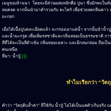
เมนูของล้านนา โดยจะมีส่วนผสมหลักคือ ปูนา ซึ่งมักพบใน
หมดจด จากนั้นนำมาตำรวมกับ ตะไคร้ เพื่อช่วยลดกลิ่นคาว แ
มะกอก
เมื่อได้เนื้อปูบดละเอียดแล้ว จะกรองเอาแต่น้ำ จากนั้นนำน้ำปู
และน้ำมะกรูด เพื่อเพิ่มรสชาติและกลิ่นหอมเป็นธรรมชาติ การ
สีที่ได้จะเป็นสีดำเข้ม กลิ่นหอมเฉพาะ และมีกลมกล่อม ถือเป็น
คนเหนือ
ที่มา: น้ำปู๋
[1]
ทำไมเรียกว่า “วัตถุ
คำว่า “วัตถุดิบล้ำค่า” ที่ใช้กับ น้ำปู๋ ไม่ได้เป็นแค่คำเกินจริง 