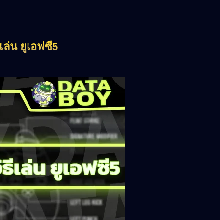
ล่น ยูเอฟซี5