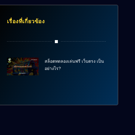
เรื่องที่เกี่ยวข้อง
สล็อตทดลองเล่นฟรี เว็บตรง เป็น
อย่างไร?