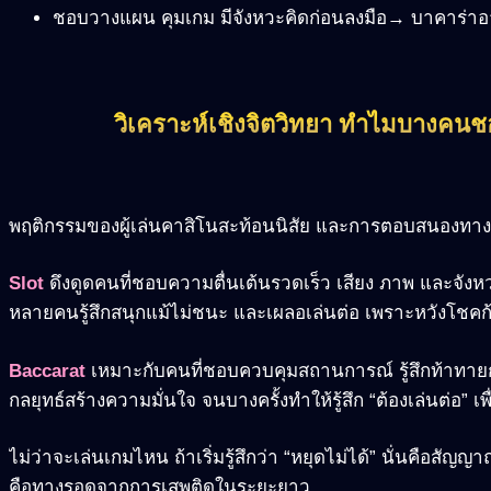
ชอบวางแผน คุมเกม มีจังหวะคิดก่อนลงมือ→ บาคาร่า
วิเคราะห์เชิงจิตวิทยา ทำไมบางคน
พฤติกรรมของผู้เล่นคาสิโนสะท้อนนิสัย และการตอบสนองทาง
Slot
ดึงดูดคนที่ชอบความตื่นเต้นรวดเร็ว เสียง ภาพ และจั
หลายคนรู้สึกสนุกแม้ไม่ชนะ และเผลอเล่นต่อ เพราะหวังโชค
Baccarat
เหมาะกับคนที่ชอบควบคุมสถานการณ์ รู้สึกท้าทา
กลยุทธ์สร้างความมั่นใจ จนบางครั้งทำให้รู้สึก “ต้องเล่นต่อ” เพื่
ไม่ว่าจะเล่นเกมไหน ถ้าเริ่มรู้สึกว่า “หยุดไม่ได้” นั่นคือสั
คือทางรอดจากการเสพติดในระยะยาว