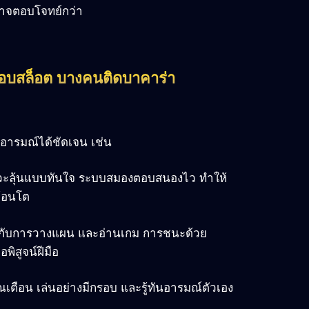
อาจตอบโจทย์กว่า
ชอบสล็อต บางคนติดบาคาร่า
อารมณ์ได้ชัดเจน เช่น
งหวะลุ้นแบบทันใจ ระบบสมองตอบสนองไว ทำให้
ก้อนโต
ยกับการวางแผน และอ่านเกม การชนะด้วย
อพิสูจน์ฝีมือ
ญญาณเตือน เล่นอย่างมีกรอบ และรู้ทันอารมณ์ตัวเอง