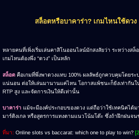
สล็อตหรือบาคาร่า
?
เกมไหนใช้ดวง 
หลายคนที่เพิ่งเริ่มเล่นคาสิโนออนไลน์มักสงสัยว่า ระหว่างส
เกมไหนต้องพึ่ง “ดวง” เป็นหลัก
สล็อต
คือเกมที่พึ่งพาดวงแทบ 100% ผลลัพธ์ถูกควบคุมโดยระบบ
แน่นอน ต่อให้เล่นมานานแค่ไหน โอกาสแพ้ชนะก็ยังเท่ากันในแต่ล
RTP สูง และจัดการเงินให้ดีเท่านั้น
บาคาร่า
แม้จะมีองค์ประกอบของดวง แต่ถือว่าใช้เทคนิคได้มา
มาร์ติงเกล หรือสูตรการแทงตามแนวโน้มโต๊ะ ซึ่งถ้าฝึกฝนจ
ที่มา:
Online slots vs baccarat: which one to play to win?
[2