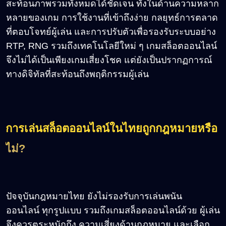
สะท้อนภาพรวมทั้งหมดได้ชัดเจน ทั้งในด้านความหลาก
หลายของเกม การใช้งานที่เข้าถึงง่าย กลยุทธ์การตลาด
ที่ตอบโจทย์ผู้เล่น และการปรับตัวเพื่อรองรับระบบอย่าง
RTP, RNG รวมถึงเทคโนโลยีใหม่ ๆ เกมสล็อตออนไลน์
จึงไม่ได้เป็นเพียงเกมเสี่ยงโชค แต่ยังเป็นปรากฏการณ์
ทางดิจิทัลที่สะท้อนถึงพฤติกรรมผู้เล่น
การเล่นสล็อตออนไลน์ในไทยถูกกฎหมายหรือ
ไม่
?
ปัจจุบันกฎหมายไทย ยังไม่รองรับการเล่นพนัน
ออนไลน์ ทุกรูปแบบ รวมถึงเกมสล็อตออนไลน์ด้วย ผู้เล่น
จึงควรตระหนักถึง ความเสี่ยงด้านกฎหมาย และเลือก