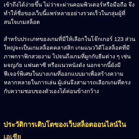
เข้าถึงได้ง่ายขึ้น ไม่ว่าจะผ่านคอมพิวเตอร์หรือมือถือ จึง
ทำให้ชื่อของเว็บนี้แพร่หลายอย่างรวดเร็วในกลุ่มผู้ที่
สนใจเกมสล็อต
สำหรับประเภทของเกมที่มีให้เลือกในโจ๊กเกอร์ 123 ส่วน
ใหญ่จะเป็นเกมสล็อตคลาสสิก เกมแนววิดีโอสล็อตที่มี
ภาพกราฟิกสวยงาม ไปจนถึงเกมที่ผูกกับธีมต่าง ๆ เช่น
ผจญภัย แฟนตาซี หรือแนวหนังดัง นอกจากนี้ยังมี
ฟีเจอร์พิเศษในบางเกมที่ออกแบบมาเพื่อสร้างความ
หลากหลายในการเล่น ผู้เล่นจึงสามารถเลือกเกมที่ตรง
กับความชอบของตัวเองได้ค่อนข้างกว้าง
ประวัติการเติบโตของเว็บสล็อตออนไลน์ใน
เอเชีย