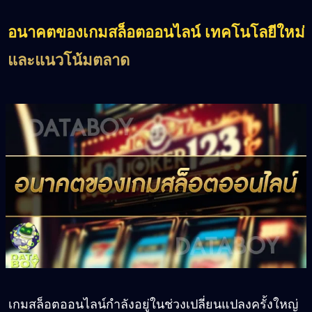
อนาคตของเกมสล็อตออนไลน์ เทคโนโลยีใหม่
และแนวโน้มตลาด
เกมสล็อตออนไลน์กำลังอยู่ในช่วงเปลี่ยนแปลงครั้งใหญ่