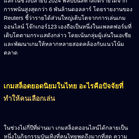
และในช่วงปลายปี 2024 ฟิลิปปินส์ทำสถิติรายได้จาก
การพนันสูงสุดกว่า 6 พันล้านดอลลาร์ โดยรายงานของ
Reuters ชี้ว่ารายได้ส่วนใหญ่เติบโตจากการเล่นเกม
ออนไลน์ โจ๊กเกอร์123 เองถือเป็นหนึ่งในแพลตฟอร์มที่
เติบโตตามกระแสดังกล่าว โดยเน้นกลุ่มผู้เล่นในเอเชีย
และพัฒนาเกมให้หลากหลายสอดคล้องกับแนวโน้ม
ตลาด
เกมสล็อตยอดนิยมในไทย อะไรคือปัจจัยที่
ทำให้คนเลือกเล่น
ในช่วงไม่กี่ปีที่ผ่านมา เกมสล็อตออนไลน์ได้กลายเป็น
หนึ่งในกิจกรรมบันเทิงที่คนไทยพูดถึงมากที่สุด ความ