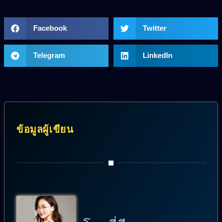
Facebook
Twitter
Telegram
LinkedIn
ข้อมูลผู้เขียน