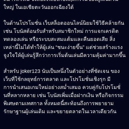
ใหญ่ ในเอเชียตะวันออกเฉียงใต้
ในด้านโปรโมชั่น เว็บสล็อตออนไลน์นิยมใช้วิธีคล้ายกัน
เช่น โบนัสต้อนรับสำหรับสมาชิกใหม่ การแจกเครดิต
ทดลองเล่น หรือระบบสะสมแต้มและคืนยอดเสีย สิ่ง
เหล่านี้ไม่ได้ทำให้ผู้เล่น “ชนะง่ายขึ้น” แต่ช่วยสร้างแรง
จูงใจให้ผู้เล่นรู้สึกว่าการเริ่มต้นเล่นมีความคุ้มค่ามากขึ้น
สำหรับ joker123 นับเป็นหนึ่งในตัวอย่างที่ชัดเจน ของ
เว็บที่ใช้กลยุทธ์การตลาด และโปรโมชั่นเชิงรุก มี
การนำเสนอเกมใหม่อย่างสม่ำเสมอ ควบคู่กับโปรโมชั่
นที่หลากหลาย เช่น โบนัสเพิ่มเมื่อฝากเงิน หรือกิจกรรม
พิเศษตามเทศกาล ทั้งหมดนี้สะท้อนถึงการพยายาม
รักษาฐานผู้เล่นเดิม และขยายตลาดในเวลาเดียวกัน