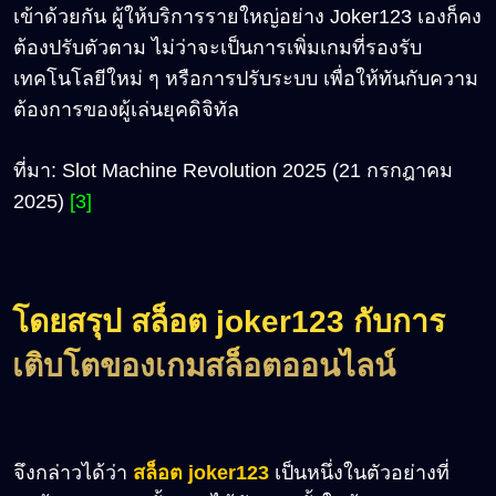
เข้าด้วยกัน ผู้ให้บริการรายใหญ่อย่าง Joker123 เองก็คง
ต้องปรับตัวตาม ไม่ว่าจะเป็นการเพิ่มเกมที่รองรับ
เทคโนโลยีใหม่ ๆ หรือการปรับระบบ เพื่อให้ทันกับความ
ต้องการของผู้เล่นยุคดิจิทัล
ที่มา: Slot Machine Revolution 2025 (21 กรกฎาคม
2025)
[3]
โดย
สรุป สล็อต
joker123 กับ
การ
เติบโตของเกมสล็อตออนไลน์
จึงกล่าวได้ว่า
สล็อต
joker123
เป็นหนึ่งในตัวอย่างที่