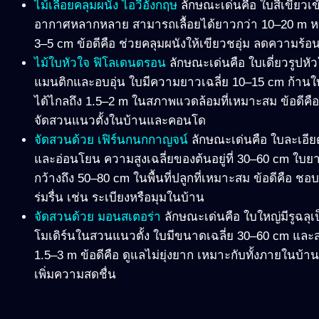
ไม้เลื้อยคลุมผนัง ไอวี่อังกฤษ
ลักษณะเด่นคือ ใบสีเขียวเ
อากาศหลากหลาย สามารถเลื้อยได้ยาวกว่า 10
–20
m
หา
3
–5 cm
ข้อดีคือ ช่วยคลุมผนังให้เขียวชอุ่ม ลดความร้อ
ไม้ใบหัวใจ
ฟิโลเดนดรอน
ลักษณะเด่นคือ ใบเดี่ยวรูปหั
แมนติกและอบอุ่น ใบมีความยาวเฉลี่ย 10
–15
cm
ก้านใ
ได้ไกลถึง 1.5
–2
m
ในสภาพแวดล้อมที่เหมาะสม ข้อดีคือ 
จัดสวนแนวตั้งในบ้านและคอนโด
จัดสวนด้วย เฟิร์นกนกกาญจน์
ลักษณะเด่นคือ ใบละเอียดอ
และอ่อนโยน ความสูงเฉลี่ยของต้นอยู่ที่ 30
–60
cm
ใบยา
กว้างถึง 50
–80
cm
ในพื้นที่ปลูกที่เหมาะสม ข้อดีคือ ชอ
ร่มรื่น เช่น ระเบียงหรือมุมในบ้าน
จัดสวนด้วย
มอนสเตอร่า
ลักษณะเด่นคือ ใบใหญ่มีรูฉล
โมเดิร์นในสวนแนวตั้ง ใบมีขนาดเฉลี่ย 30
–60
cm
และส
1.5
–3
m
ข้อดีคือ ดูแลไม่ยุ่งยาก เหมาะกับทั้งภายใน
เพิ่มความสดชื่น