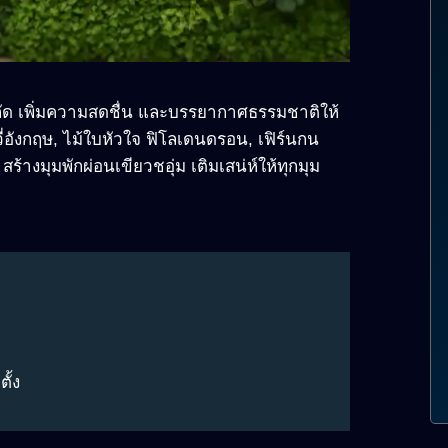
กัด เพิ่มความสดชื่น และบรรยากาศธรรมชาติให้
ี่อังกฤษ, ไม้ใบหัวใจ ฟิโลเดนดรอน, เฟิร์นกน
้างมุมพักผ่อนเขียวชอุ่ม เติมเสน่ห์ให้ทุกมุม
ั้ง