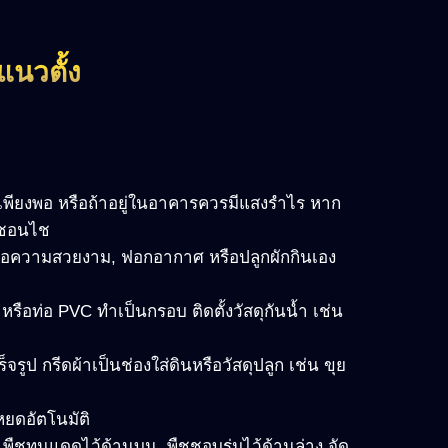
แนวตั้ง
งแดดเพียงพอ หรือถ้าอยู่ในอาคารควรมีแสงรำไร หาก
ชชอนไช
่อความสวยงาม, ฟอกอากาศ หรือปลูกผักกินเอง
รือท่อ PVC ทำเป็นกรอบ ติดตั้งวัสดุกันน้ำ เช่น
จรูป กรีดผ้าเป็นช่องใส่ดินหรือวัสดุปลูก เช่น ขุย
หยดอัตโนมัติ
พืชทนแดดไว้ด้านบน, พืชชอบร่มไว้ด้านล่าง จัด