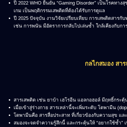
ปี 2022 WHO ยืนยัน “Gaming Disorder” เป็นโรคทางส
เกม เป็นพฤติกรรมเสพติดที่ต้องได้รับการดูแล
ปี 2025 ปัจจุบัน งานวิจัยเปรียบเทียบ การเสพติดสารก
เช่น การพนัน มีอัตราการกลับไปเล่นซ้ำ ใกล้เคียงกับกา
กลไกสมอง สาร
สารเสพติด เช่น ยาบ้า เฮโรอีน แอลกอฮอล์ มีฤทธิ์กระ
เมื่อเข้าสู่ร่างกาย สารเหล่านี้จะเพิ่มระดับ โดพามีน (
โดพามีนคือ สารสื่อประสาท ที่เกี่ยวข้องกับความสุข แล
สมองจะจดจำความรู้สึกนี้ และกระตุ้นให้ “อยากใช้ซ้ำ” เ