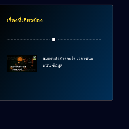
เรื่องที่เกี่ยวข้อง
สมองหลั่งสารอะไร เวลาชนะ
พนัน ข้อมูล