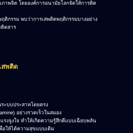
ุขภาพจิต โดยองค์การอนามัยโลกจัดให้การติด
ับพฤติกรรม พบว่าการเสพติดพฤติกรรมบางอย่าง
รติดสาร
เสพติด
ตุ้นระบบประสาทโดยตรง
dopamine) อย่างรวดเร็วในสมอง
ะแรงจูงใจ ทำให้เกิดความรู้สึกดีแบบเฉียบพลัน
พื่อให้ได้ความสุขแบบเดิม