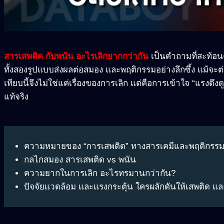
สารเสพติด กับพนัน อะไรเลิกยากกว่ากัน
เป็นคำถามที่สะท้อน
ทั้งสองรูปแบบส่งผลต่อสมอง และพฤติกรรมอย่างลึกซึ้ง แม้
เทียบนี้จึงไม่ใช่แค่เรื่องของการเลิก แต่คือการเข้าใจ “แรง
แท้จริง
ความหมายของ
“
การเสพติด
”
ทางสารเคมีและพฤติกรร
กลไกสมอง
สารเสพติด
vs
พนัน
ความยากในการเลิก
อะไรทรมานกว่ากัน
?
ปัจจัยแวดล้อม
และแรงกระตุ้น
ใครผลักดันให้เสพติด
แล