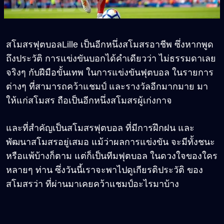
สโมสรฟุตบอลLille เป็นอีกหนึ่งสโมสรอาชีพ ซึ่งหากพูด
ถึงประวัติ การแข่งขันบอกได้คำเดียวว่า ไม่ธรรมดาเลย
จริงๆ กับฝีมือขั้นเทพ ในการแข่งขันฟุตบอล ในรายการ
ต่างๆ ที่สามารถคว้าแชมป์ และรางวัลอีกมากมาย มา
ให้แก่สโมสร ถือเป็นอีกหนึ่งสโมสรผู้เก่งกาจ
และที่สำคัญเป็นสโมสรฟุตบอล ที่มีการฝึกฝน และ
พัฒนาสโมสรอยู่เสมอ แม้ว่าผลการแข่งขัน จะมีทั้งชนะ
หรือแพ้บ้างก็ตาม แต่ก็เป็นทีมฟุตบอล ในดวงใจของใคร
หลายๆ ท่าน ซึ่งวันนี้เราจะพาไปดูเกียรติประวัติ ของ
สโมสรว่า ที่ผ่านมาเคยคว้าแชมป์อะไรมาบ้าง