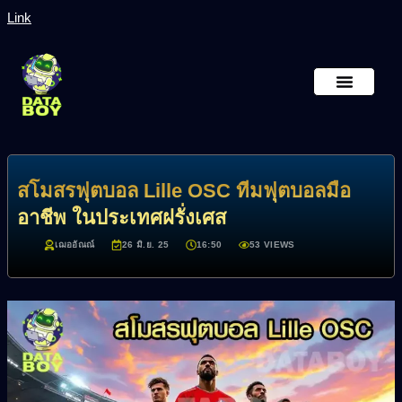
Link
หน้าหลัก
เกี่ยวกับเรา
สโมสรฟุตบอล Lille OSC ทีมฟุตบอลมือ
อาชีพ ในประเทศฝรั่งเศส
เฌออัณณ์
26 มิ.ย. 25
16:50
53 VIEWS