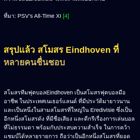
ที่มา: PSV’s All-Time XI
[4]
สรุปแล้ว สโมสร Eindhoven ที่
หลายคนชื่นชอบ
สโมสรทีมฟุตบอลEindhoven เป็นสโมสรฟุตบอลมือ
อาชีพ ในประเทศเนเธอร์แลนด์ ที่มีประวัติมายาวนาน
และเป็นหนึ่งในสามสโมสรที่ใหญ่ใน Eredivisie ซึ่งเป็น
อีกหนึ่งสโมสรดัง ที่มีชื่อเสียง และดีกรีเรื่องการเล่นบอล
ที่ไม่ธรรมดา พร้อมกับประสบความสำเร็จ ในการคว้า
แชมป์ได้หลายรายการ ถือว่าเป็นอีกหนึ่งสโมสรที่ยอด