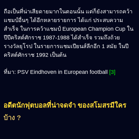
ถือเป็นที่น่าเสียดายมากในตอนนั้น แต่ก็ยังสามารถคว้า
แชมป์อื่นๆ ได้อีกหลายรายการ ได้แก่ ประสบความ
สำเร็จ ในการคว้าแชมป์ European Champion Cup ใน
ปีปีคริสต์ศักราช 1987-1988 ได้สำเร็จ รวมถึงถ้วย
รางวัลยุโรป ในรายการแชมเปียนส์ลีกอีก 1 สมัย ในปี
คริสต์ศักราช 1992 เป็นต้น
ที่มา: PSV Eindhoven in European football
[3]
อดีตนักฟุตบอลที่น่าจดจำ ของสโมสรมีใคร
บ้าง ?