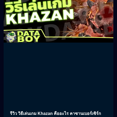
รีวิว วิธีเล่นเกม Khazan คืออะไร คาซานเบอร์เซิร์ก