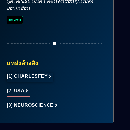
พูดได้เขียนไม่ได้ แต่ฉันจะเขียนทุกเรื่องที่
อยากเขียน
ผลงาน
แหล่งอ้างอิง
[1] CHARLESFEY
[2] USA
[3] NEUROSCIENCE