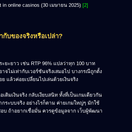
t in online casinos (30 เมษายน 2025)
[2]
กับของจริงหรือเปล่า
?
่นในระยะยาว เช่น RTP 96% แปลว่าทุก 100 บาท
จไม่เท่ากับเวอร์ชันจริงเสมอไป บางกรณีถูกตั้ง
บ่อย แล้วค่อยเปลี่ยนไปเล่นด้วยเงินจริง
ติมเงินจริง กลับเงียบสนิท ทั้งที่เป็นเกมเดียวกัน
กระบบจริง อย่างไรก็ตาม ค่ายเกมใหญ่ๆ มักใช้
บ ถ้าอยากเชื่อมั่น ควรดูข้อมูลจาก เว็บผู้พัฒนา