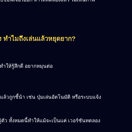
ทำไมถึงเล่นแล้วหยุดยาก
?
ำให้รู้สึกดี อยากหมุนต่อ
ริงแล้วถูกชี้นำ เช่น ปุ่มเล่นอัตโนมัติ หรือระบบแจ้ง
ู้ตัว ทั้งหมดนี้ทำให้แม้จะเป็นแค่ เวอร์ชันทดลอง