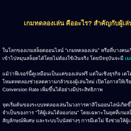
เกมทดลองเล่น คืออะไร
?
สำคัญกับผู้เ
ในโลกของเกมสล็อตออนไลน์ “เกมทดลองเล่น” หรือที่บางคนเรียกว
เข้าไปหมุนสล็อตได้โดยไม่ต้องใช้เงินจริง โดยปัจจุบันจะมี
เม
แม้ว่าฟีเจอร์นี้ดูเหมือนเป็นแค่ของเล่นฟรี แต่ในเชิงธุรกิจ เ
โหมดทดลองช่วยลดความกลัวของผู้เล่นใหม่ เปิดโอกาสให้เรียนรู
Conversion Rate เพิ่มขึ้นได้อย่างมีประสิทธิภาพ
จุดเริ่มต้นของระบบทดลองเล่นในวงการคาสิโนออนไลน์เกิดขึ้นร
จำเป็นของการ “ให้ผู้เล่นได้ลองก่อน” โดยเฉพาะในยุคที่เกมสล
สัญลักษณ์พิเศษ และระบบโบนัสต่างๆ การมีเดโม่ จึงช่วยให้ผู