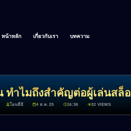
หน้าหลัก
เกี่ยวกับเรา
บทความ
 ทำไมถึงสำคัญต่อผู้เล่นสล
โอนลี่มี
4 ส.ค. 25
16:36
32 VIEWS