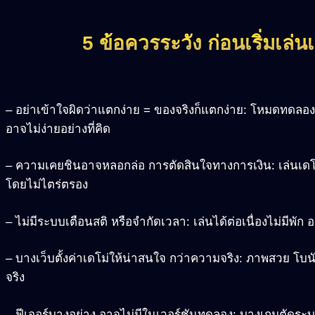
5
ข้อควรระวัง ก่อนเริ่มเ
– อย่าเข้าใจผิดว่าแตกง่าย = ของจริงก็แตกง่าย: โหมดทดลองบ
อาจไม่ง่ายอย่างที่คิด
– ความเคยชินอาจหลอกล่อ การตัดสินใจทางการเงิน: เล่นเดโม
โดยไม่ไตร่ตรอง
– ไม่มีระบบเตือนสติ หรือจำกัดเวลา: เล่นได้ต่อเนื่องไม่มีพัก
– บางเว็บตั้งค่าเดโม่ให้น่าสนใจ กว่าความจริง: ภาพสวย โบนัสถ
จริง
– ฟีเจอร์บางอย่าง อาจไม่มีในเวอร์ชันทดลอง: บางเกมตัดระบ