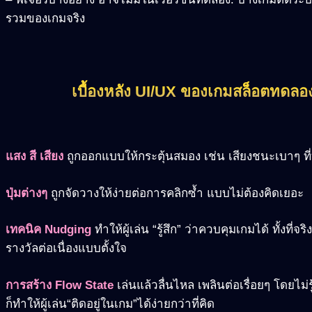
รวมของเกมจริง
เบื้องหลัง
UI/UX
ของเกมสล็อตทดลอง 
แสง สี เสียง
ถูกออกแบบให้กระตุ้นสมอง เช่น เสียงชนะเบาๆ ที่ท
ปุ่มต่างๆ
ถูกจัดวางให้ง่ายต่อการคลิกซ้ำ แบบไม่ต้องคิดเยอะ
เทคนิค
Nudging
ทำให้ผู้เล่น “รู้สึก” ว่าควบคุมเกมได้ ทั้งที่จ
รางวัลต่อเนื่องแบบตั้งใจ
การสร้าง
Flow State
เล่นแล้วลื่นไหล เพลินต่อเรื่อยๆ โดยไม่ร
ก็ทำให้ผู้เล่น“ติดอยู่ในเกม”ได้ง่ายกว่าที่คิด