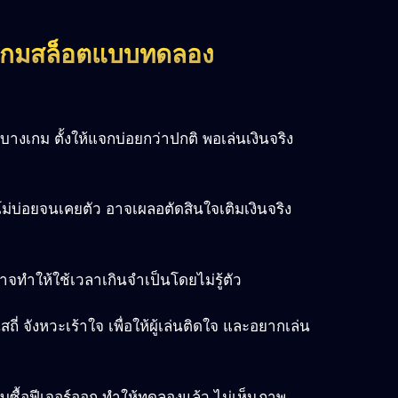
ล่นเกมสล็อตแบบทดลอง
างเกม ตั้งให้แจกบ่อยกว่าปกติ พอเล่นเงินจริง
่บ่อยจนเคยตัว อาจเผลอตัดสินใจเติมเงินจริง
 อาจทำให้ใช้เวลาเกินจำเป็นโดยไม่รู้ตัว
ี่ จังหวะเร้าใจ เพื่อให้ผู้เล่นติดใจ และอยากเล่น
บซื้อฟีเจอร์ออก ทำให้ทดลองแล้ว ไม่เห็นภาพ