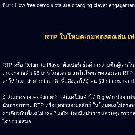
ที่มา: How free demo slots are changing player engagemen
RTP
ในโหมดเกมทดลองเล่น เท่า
RTP หรือ Return to Player คือเปอร์เซ็นต์การจ่ายคืนผู้เล
เกมจะจ่ายคืน 96 บาทโดยเฉลี่ย แต่ในโหมดทดลองเล่น RTP อา
ค่าให้ “แตกง่าย” กว่าปกติ เพื่อดึงดูดให้ผู้เล่น รู้สึกว่าเกมแจก
ผู้เล่นบางรายเคยสังเกตว่า เล่นเดโม่แล้วได้ Big Win บ่อยแต่พอเ
นั่นอาจเพราะ RTP หรือชุดจำลองผลลัพธ์ ในโหมดเดโม่ต่างจา
ค่าเดียวกันทั้งเดโม่และเงินจริง โดยมีหน่วยงานควบคุมตรวจสอ
โดยตรงเสมอ