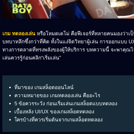
เกม ทดลองเล่น
หรือโหมดเดโม่ คือฟีเจอร์ที่หลายคนมองว่าเป็
บทบาทลึกซึ้งกว่าที่คิด ทั้งในแง่จิตวิทยาผู้เล่น การออกแบบ UX 
ทางการตลาดที่ทรงพลังของผู้ให้บริการ บทความนี้ จะพาคุณไป
เล่นควรรู้ก่อนคลิก“เริ่มเล่น”
ที่มาของ เกมสล็อตออนไลน์
ความหมายของ เกมทดลองเล่น คืออะไร
5 ข้อควรระวัง ก่อนเริ่มเล่นเกมสล็อตแบบทดลอง
เบื้องหลัง UI/UX ของเกมสล็อตทดลอง
ใครบ้างที่ควรเริ่มต้นจากเกมสล็อตทดลอง