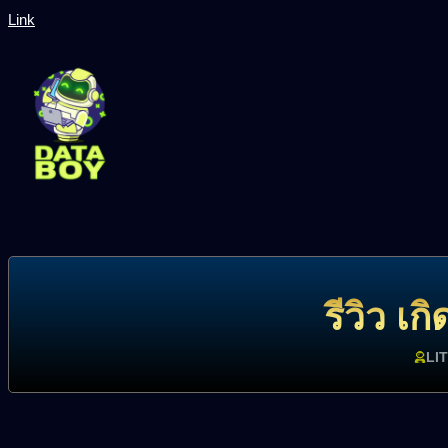
Link
รีวิว เ
LI