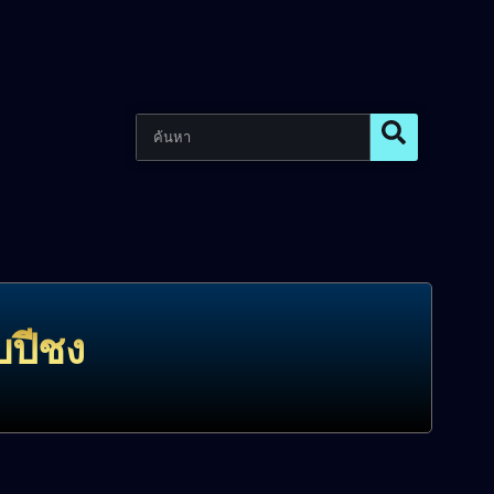
บปีชง