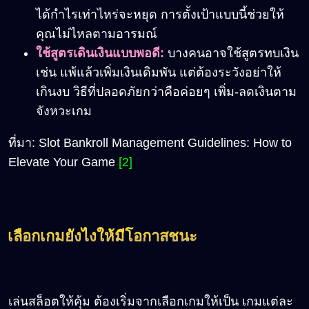
ได้กำไรเท่าไหร่จะหยุด การตั้งเป้าแบบนี้ช่วยให้
คุณไม่ไหลตามอารมณ์
ใช้สูตรเดินเงินแบบพอดี
:
บางคนอาจใช้สูตรทบเงิน
เช่น แพ้แล้วเพิ่มเงินเดิมพัน แต่ต้องระวังอย่าให้
เกินงบ วิธีที่ปลอดภัยกว่าคือค่อยๆ เพิ่ม-ลดเงินตาม
จังหวะเกม
ที่มา: Slot Bankroll Management Guidelines: How to
Elevate Your Game
[2]
เลือกเกมยังไงให้มีโอกาสชนะ
เล่นสล็อตให้คุ้ม ต้องเริ่มจากเลือกเกมให้เป็น เกมแต่ละ