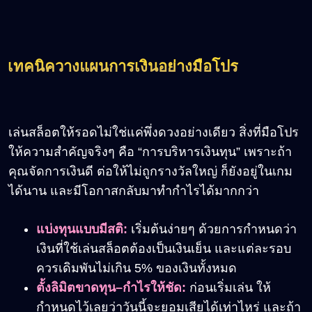
เทคนิควางแผนการเงินอย่างมือโปร
เล่นสล็อตให้รอดไม่ใช่แค่พึ่งดวงอย่างเดียว สิ่งที่มือโปร
ให้ความสำคัญจริงๆ คือ “การบริหารเงินทุน” เพราะถ้า
คุณจัดการเงินดี ต่อให้ไม่ถูกรางวัลใหญ่ ก็ยังอยู่ในเกม
ได้นาน และมีโอกาสกลับมาทำกำไรได้มากกว่า
แบ่งทุนแบบมีสติ
:
เริ่มต้นง่ายๆ ด้วยการกำหนดว่า
เงินที่ใช้เล่นสล็อตต้องเป็นเงินเย็น และแต่ละรอบ
ควรเดิมพันไม่เกิน 5% ของเงินทั้งหมด
ตั้งลิมิตขาดทุน
–
กำไรให้ชัด
:
ก่อนเริ่มเล่น ให้
กำหนดไว้เลยว่าวันนี้จะยอมเสียได้เท่าไหร่ และถ้า