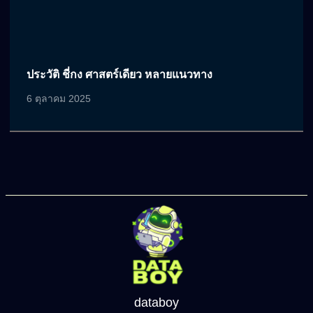
ประวัติ ชี่กง ศาสตร์เดียว หลายแนวทาง
6 ตุลาคม 2025
databoy