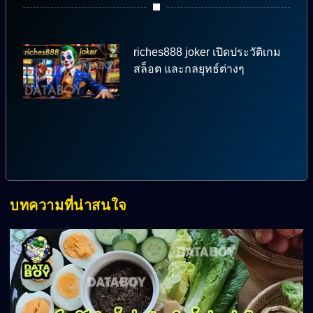
riches888 joker เปิดประวัติเกม
สล็อต และกลยุทธ์ต่างๆ
บทความที่น่าสนใจ