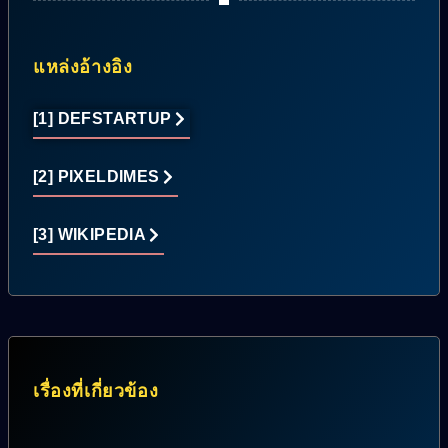
แหล่งอ้างอิง
[1] DEFSTARTUP
[2] PIXELDIMES
[3] WIKIPEDIA
เรื่องที่เกี่ยวข้อง