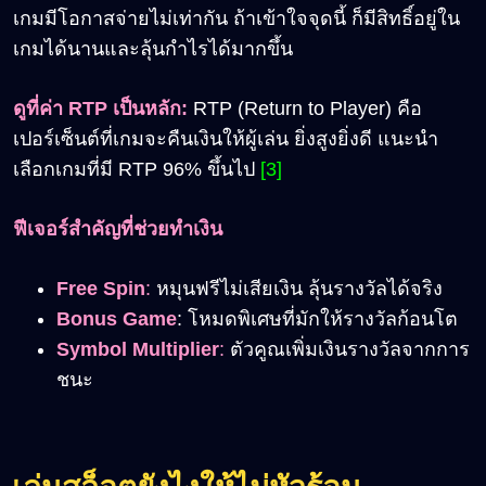
เกมมีโอกาสจ่ายไม่เท่ากัน ถ้าเข้าใจจุดนี้ ก็มีสิทธิ์อยู่ใน
เกมได้นานและลุ้นกำไรได้มากขึ้น
ดูที่ค่า
RTP
เป็นหลัก
:
RTP (Return to Player) คือ
เปอร์เซ็นต์ที่เกมจะคืนเงินให้ผู้เล่น ยิ่งสูงยิ่งดี แนะนำ
เลือกเกมที่มี RTP 96% ขึ้นไป
[3]
ฟีเจอร์สำคัญที่ช่วยทำเงิน
Free Spin
:
หมุนฟรีไม่เสียเงิน ลุ้นรางวัลได้จริง
Bonus Game
: โหมดพิเศษที่มักให้รางวัลก้อนโต
Symbol Multiplier
:
ตัวคูณเพิ่มเงินรางวัลจากการ
ชนะ