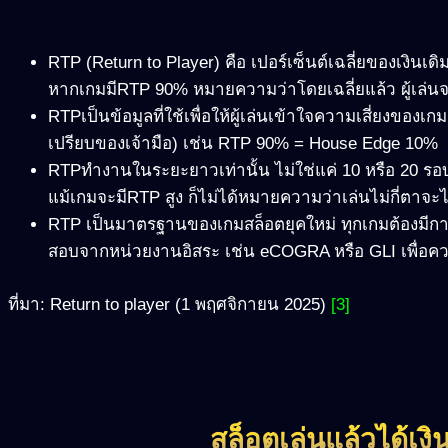
RTP (Return to Player)
คือ
เปอร์เซ็นต์เฉลี่ยของเงินเดิ
หากเกมมี
RTP 90%
หมายความว่าโดยเฉลี่ยแล้ว
ผู้เล่น
RTP
เป็นข้อมูลที่ใช้เพื่อให้ผู้เล่นเข้าใจความเสี่ยงของเกม
เปรียบของเจ้ามือ
)
เช่น
RTP 90% = House Edge 10%
RTP
ทำงานในระยะยาวเท่านั้น
ไม่ใช่แค่
10
หรือ
20
รอบ
แม้เกมจะมี
RTP
สูง
ก็ไม่ได้หมายความว่าเล่นไม่กี่ตาจะ
RTP
เป็นมาตรฐานของเกมสล็อตยุคใหม่
ทุกเกมต้องมีกา
สอบจากหน่วยงานอิสระ
เช่น
eCOGRA
หรือ
GLI
เพื่อค
ที่มา
: Return to player (1
พฤศจิกายน
2025)
[3]
สล็อตเล่นแล้วได้เงิ