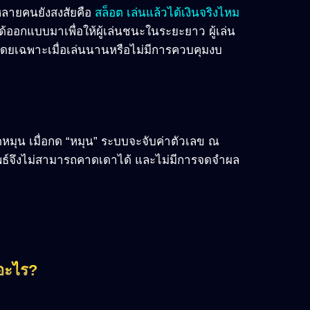
หลายคนยังสงสัยคือ
สล็อต
เล่นแล้วได้เงินจริงไหม
ได้ออกแบบมาเพื่อให้ผู้เล่นชนะในระยะยาว
ผู้เล่น
ดยเฉพาะเมื่อเล่นนานหรือไม่มีการควบคุมงบ
กดหมุน
เมื่อกด
“
หมุน
”
ระบบจะจับค่าตัวเลข
ณ
พธ์จึงไม่สามารถคาดเดาได้
และไม่มีการจดจำผล
อะไร
?