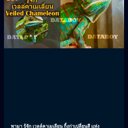
พามา รู้จัก เวลล์คาเมเลียน กิ้งก่าเปลี่ยนสี แห่ง