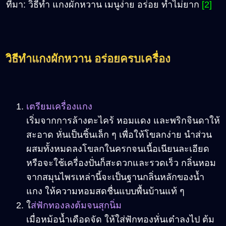
ที่มา: วิธีทำ แกงผักหวาน เมนูง่าย อร่อย ทำไม่ยาก
[2]
วิธีทำแกงผักหวาน อร่อยครบเครื่อง
เตรียมเครื่องแกง
เริ่มจากการล้างตะไคร้ หอมแดง และพริกจินดาให้
สะอาด หั่นเป็นชิ้นเล็ก ๆ เพื่อให้โขลกง่าย นำส่วน
ผสมทั้งหมดลงโขลกในครกจนเนื้อเนียนละเอียด
หรือจะใช้เครื่องปั่นก็สะดวกและรวดเร็ว กลิ่นหอม
จากสมุนไพรเหล่านี้จะเป็นฐานกลิ่นหลักของน้ำ
แกง ให้ความหอมสดชื่นแบบพื้นบ้านแท้ ๆ
ใ
ส่ฟักทองลงต้มจนสุกนิ่ม
เมื่อหม้อน้ำเดือดจัด ให้ใส่ฟักทองหั่นเต๋าลงไป ต้ม