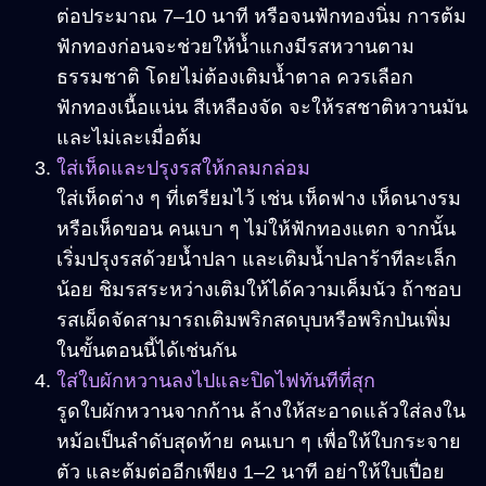
ต่อประมาณ 7–10 นาที หรือจนฟักทองนิ่ม การต้ม
ฟักทองก่อนจะช่วยให้น้ำแกงมีรสหวานตาม
ธรรมชาติ โดยไม่ต้องเติมน้ำตาล ควรเลือก
ฟักทองเนื้อแน่น สีเหลืองจัด จะให้รสชาติหวานมัน
และไม่เละเมื่อต้ม
ใส่เห็ดและปรุงรสให้กลมกล่อม
ใส่เห็ดต่าง ๆ ที่เตรียมไว้ เช่น เห็ดฟาง เห็ดนางรม
หรือเห็ดขอน คนเบา ๆ ไม่ให้ฟักทองแตก จากนั้น
เริ่มปรุงรสด้วยน้ำปลา และเติมน้ำปลาร้าทีละเล็ก
น้อย ชิมรสระหว่างเติมให้ได้ความเค็มนัว ถ้าชอบ
รสเผ็ดจัดสามารถเติมพริกสดบุบหรือพริกป่นเพิ่ม
ในขั้นตอนนี้ได้เช่นกัน
ใส่ใบผักหวานลงไปและปิดไฟทันทีที่สุก
รูดใบผักหวานจากก้าน ล้างให้สะอาดแล้วใส่ลงใน
หม้อเป็นลำดับสุดท้าย คนเบา ๆ เพื่อให้ใบกระจาย
ตัว และต้มต่ออีกเพียง 1–2 นาที อย่าให้ใบเปื่อย