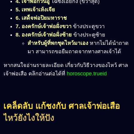
4. เจ้าพ่อกวนอู
ไฉ่ซิงเอี้ยกง (ขวาสุด)
5. เทพเจ้าเห้งเจีย
6. เสด็จพ่อปิยมหาราช
7. องครักษ์เจ้าพ่อฝั่งขวา
ข้างประตูขวา
8. องครักษ์เจ้าพ่อฝั่งซ้าย
ข้างประตูซ้าย
สำหรับผู้ที่พกชุดไหว้มาเอง
หากไม่ได้นำถาด
มา สามารถขอยืมถาดจากทางศาลเจ้าได้
หากสนใจอ่านรายละเอียด เกี่ยวกับวิธีวางของไหว้ ศาล
เจ้าพ่อเสือ คลิกอ่านต่อได้ที่
horoscope.trueid
เคล็ดลับ แก้ชงกับ ศาลเจ้าพ่อเสือ
ไหว้ยังไงให้ปัง