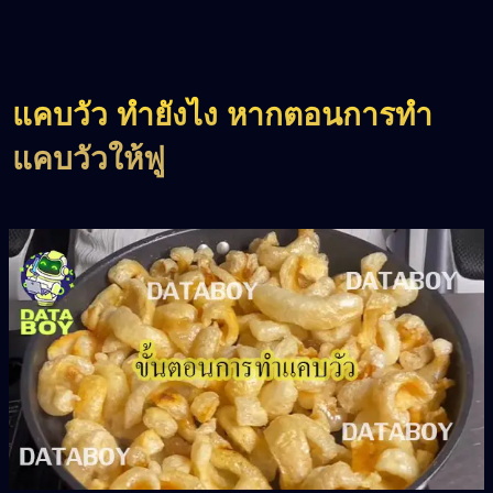
แคบวัว ทำยังไง
หากตอนการทำ
แคบวัวให้ฟู