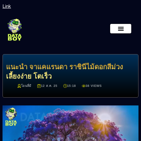
Link
หน้าหลัก
เกี่ยวกับเรา
แนะนำ จาแคแรนดา ราชินีไม้ดอกสีม่วง
เลี้ยงง่าย โตเร็ว
โอนลี่มี
12 ส.ค. 25
15:18
38 VIEWS