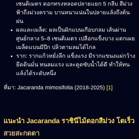
เซนติเมตร ดอกทรงหลอดปลายแยก 5 กลีบ สีม่วง
ฟ้าถึงม่วงคราม บานหนาแน่นในปลายแล้งถึงต้น
ฝน
ผลและเมล็ด: ผลเป็นฝักแบนเกือบกลม เส้นผ่าน
ศูนย์กลาง 5–8 เซนติเมตร เปลือกแข็งบาง แตกเผย
เมล็ดแบนมีปีก ปลิวตามลมได้ไกล
ราก: รากแก้วหยั่งลึก แข็งแรง มีรากแขนงแผ่กว้าง
ยึดดินมั่น ทนลมแรง และดูดซับน้ำได้ดี ทำให้ทน
แล้งได้ระดับหนึ่ง
ที่มา: Jacaranda mimosifolia (2018-2025)
[1]
แน
ะนำ
Jacaranda
ราชินีไม้ดอกสีม่วง โตเร็ว
สวยสะกดตา