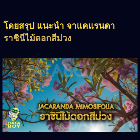
โดยสรุป แนะนำ จาแคแรนดา
ราชินีไม้ดอกสีม่วง