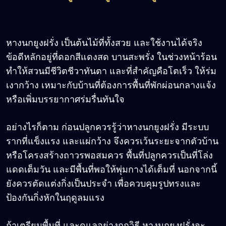
หางนกยูงฝรั่ง เป็นต้นไม้ที่ทั้งสวย และใช้งานได้จริง
ข้อดีหลักอยู่ที่ดอกสีแดงสด บานสะพรั่ง ในช่วงหน้าร้อน
ทำให้สวนมีชีวิตชีวาทันตา และที่สำคัญคือโตเร็ว ให้ร่ม
เงากว้าง เหมาะกับบ้านที่ต้องการพื้นที่พักผ่อนกลางแจ้ง
หรือเพิ่มบรรยากาศร่มรื่นทันใจ
อย่างไรก็ตาม ก่อนปลูกควรรู้ว่าหางนกยูงฝรั่ง มีระบบ
รากที่แข็งแรง และแผ่กว้าง จึงควรเว้นระยะจากตัวบ้าน
หรือโครงสร้างถาวรพอสมควร พื้นที่ปลูกควรเป็นที่โล่ง
แดดเต็มวัน และมีพื้นที่พอให้พุ่มกางได้เต็มที่ นอกจากนี้
ยังควรตัดแต่งกิ่งเป็นประจำ เพื่อควบคุมรูปทรงและ
ป้องกันกิ่งหักในฤดูลมแรง
ถ้าเตรียมพื้นที่ และดูแลอย่างถูกวิธี หางนกยูงฝรั่งจะ