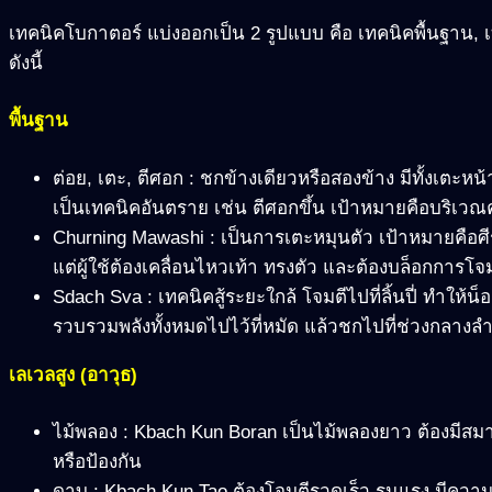
เทคนิคโบกาตอร์ แบ่งออกเป็น 2 รูปแบบ คือ เทคนิคพื้นฐาน, 
ดังนี้
พื้นฐาน
ต่อย, เตะ, ตีศอก : ชกข้างเดียวหรือสองข้าง มีทั้งเตะห
เป็นเทคนิคอันตราย เช่น ตีศอกขึ้น เป้าหมายคือบริเวณ
Churning Mawashi : เป็นการเตะหมุนตัว เป้าหมายคือศี
แต่ผู้ใช้ต้องเคลื่อนไหวเท้า ทรงตัว และต้องบล็อกการโจม
Sdach Sva : เทคนิคสู้ระยะใกล้ โจมตีไปที่ลิ้นปี่ ทำให้น็
รวบรวมพลังทั้งหมดไปไว้ที่หมัด แล้วชกไปที่ช่วงกลางลำ
เลเวลสูง (อาวุธ)
ไม้พลอง : Kbach Kun Boran เป็นไม้พลองยาว ต้องมีสมาธ
หรือป้องกัน
ดาบ : Kbach Kun Tao ต้องโจมตีรวดเร็ว รุนแรง มีควา