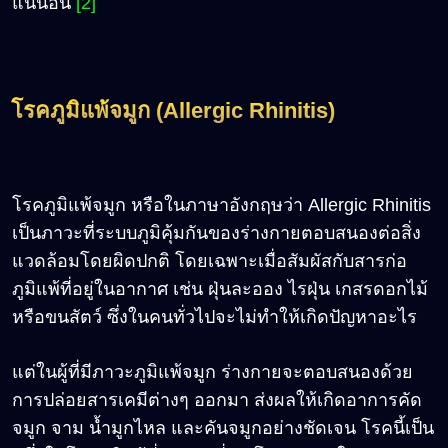
แน่นอน
[2]
โรคภูมิแพ้จมูก (Allergic Rhinitis)
โรคภูมิแพ้จมูก หรือในภาษาอังกฤษว่า Allergic Rhinitis
เป็นภาวะที่ระบบภูมิคุ้มกันของร่างกายตอบสนองต่อสิ่ง
แวดล้อมโดยผิดปกติ โดยเฉพาะเมื่อสัมผัสกับสารก่อ
ภูมิแพ้ที่อยู่ในอากาศ เช่น ฝุ่นละออง ไรฝุ่น เกสรดอกไม้
หรือขนสัตว์ ซึ่งในคนทั่วไปจะไม่ทำให้เกิดปัญหาอะไร
แต่ในผู้ที่มีภาวะภูมิแพ้จมูก ร่างกายจะตอบสนองด้วย
การปล่อยสารเคมีต่างๆ ออกมา ส่งผลให้เกิดอาการคัด
จมูก จาม น้ำมูกไหล และคันจมูกอย่างชัดเจน โรคนี้เป็น