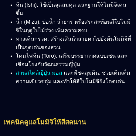
หิน (Ishi): ใช้เป็นจุดสมดุล และฐานให้โมมิจิเด่น
ขึ้น
น้ำ (Mizu): บ่อน้ำ ลำธาร หรือสระสะท้อนสีใบโมมิ
จิในฤดูใบไม้ร่วง เพิ่มความสงบ
ทางเดินกรวด: สร้างเส้นนำสายตาไปยังต้นโมมิจิที่
เป็นจุดเด่นของสวน
โคมไฟหิน (Toro): เสริมบรรยากาศแบบเซน และ
เชื่อมโยงกับวัฒนธรรมญี่ปุ่น
สวนสไตล์ญุีปุ่น มอส
และพืชคลุมดิน: ช่วยเติมเต็ม
ความเขียวชอุ่ม และทำให้สีใบโมมิจิยิ่งโดดเด่น
เทคนิคดูแลโมมิจิให้สีสดนาน