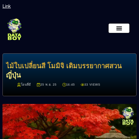
Link
หน้าหลัก
เกี่ยวกับเรา
ไม้ใบเปลี่ยนสี โมมิจิ เติมบรรยากาศสวน
ญี่ปุ่น
โอนลี่มี
25 พ.ย. 25
16:45
33 VIEWS