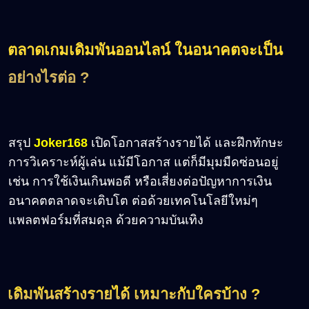
ตลาดเกมเดิมพันออนไลน์ ในอนาคตจะเป็น
อย่างไรต่อ ?
สรุป
Joker168
เปิดโอกาสสร้างรายได้ และฝึกทักษะ
การวิเคราะห์ผู้เล่น แม้มีโอกาส แต่ก็มีมุมมืดซ่อนอยู่
เช่น การใช้เงินเกินพอดี หรือเสี่ยงต่อปัญหาการเงิน
อนาคตตลาดจะเติบโต ต่อด้วยเทคโนโลยีใหม่ๆ
แพลตฟอร์มที่สมดุล ด้วยความบันเทิง
เดิมพันสร้างรายได้ เหมาะกับใครบ้าง ?