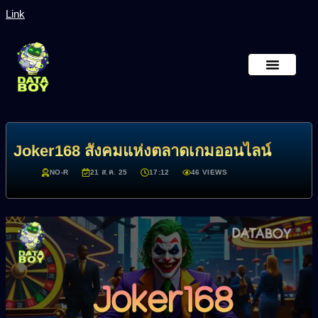
Link
หน้าหลัก
เกี่ยวกับเรา
Joker168 สังคมแห่งตลาดเกมออนไลน์
NO-R
21 ส.ค. 25
17:12
46 VIEWS