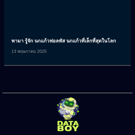
พามา รู้จัก นกแก้วฟอลพัส นกแก้วที่เล็กที่สุดในโลก
13 พฤษภาคม 2025