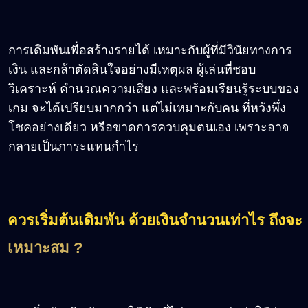
การเดิมพันเพื่อสร้างรายได้ เหมาะกับผู้ที่มีวินัยทางการ
เงิน และกล้าตัดสินใจอย่างมีเหตุผล ผู้เล่นที่ชอบ
วิเคราะห์ คำนวณความเสี่ยง และพร้อมเรียนรู้ระบบของ
เกม จะได้เปรียบมากกว่า แต่ไม่เหมาะกับคน ที่หวังพึ่ง
โชคอย่างเดียว หรือขาดการควบคุมตนเอง เพราะอาจ
กลายเป็นภาระแทนกำไร
ควรเริ่มต้นเดิมพัน ด้วยเงินจำนวนเท่าไร ถึงจะ
เหมาะสม ?