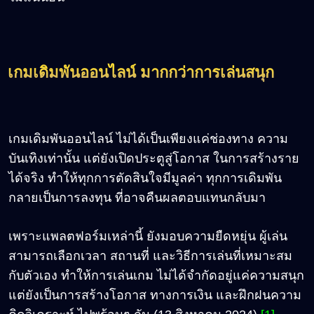
เกมเดิมพันออนไลน์ มากกว่าการเล่นสนุก
เกมเดิมพันออนไลน์ ไม่ได้เป็นเพียงแค่ช่องทาง ความ
บันเทิงเท่านั้น แต่ยังเปิดประตูสู่โอกาส ในการสร้างราย
ได้จริง ทำให้ทุกการตัดสินใจมีมูลค่า ทุกการเดิมพัน
กลายเป็นการลงทุน ที่อาจคืนผลตอบแทนกลับมา
เพราะแพลตฟอร์มเหล่านี้ ยังมอบความยืดหยุ่น ผู้เล่น
สามารถเลือกเวลา สถานที่ และวิธีการเล่นที่เหมาะสม
กับตัวเอง ทำให้การเล่นเกม ไม่ได้จำกัดอยู่แค่ความสนุก
แต่ยังเป็นการสร้างโอกาส ทางการเงิน และฝึกฝนความ