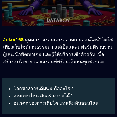
Joker168
มุมมอง “สังคมแห่งตลาดเกมออนไลน์” ไม่ใช่
เพียงเว็บไซต์เกมธรรมดา แต่เป็นแพลตฟอร์มที่รวบรวม
ผู้เล่น นักพัฒนาเกม และผู้ให้บริการเข้าด้วยกัน เพื่อ
สร้างเครือข่าย และสังคมที่พร้อมเดิมพันทุกชั่วขณะ
โลกของการเดิมพัน คืออะไร?
เกมแบบไหน มักสร้างรายได้?
อนาคตของการเติบโต เกมเดิมพันออนไลน์