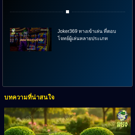
Joker369 ทางเข้าเล่น ที่ตอบ
โจทย์ผู้เล่นหลายประเภท
บทความที่น่าสนใจ