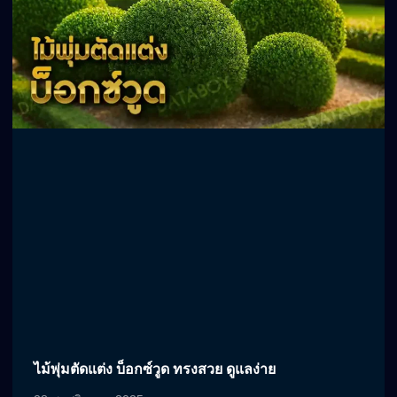
ไม้พุ่มตัดแต่ง บ็อกซ์วูด ทรงสวย ดูแลง่าย