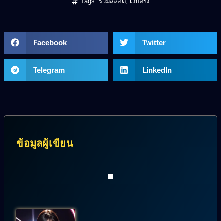
Tags:
รวมสล็อต
,
เว็บตรง
Facebook
Twitter
Telegram
LinkedIn
ข้อมูลผู้เขียน