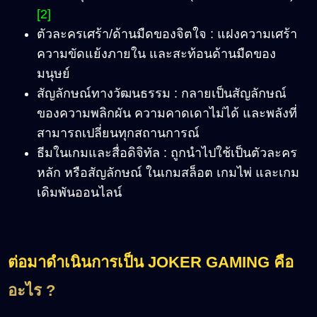
[2]
ตัวละครเศร้า/ด้านมืดของจิตใจ : แฝงความเศร้า
ความขัดแย้งภายใน และสะท้อนด้านมืดของ
มนุษย์
สัญลักษณ์ทางวัฒนธรรม : กลายเป็นสัญลักษณ์
ของความพลิกผัน ความคาดเดาไม่ได้ และพลังที่
สามารถเปลี่ยนทุกสถานการณ์
ธีมในเกมและสื่อดิจิทัล : ถูกนำไปใช้เป็นตัวละคร
หลัก หรือสัญลักษณ์ ในเกมสล็อต เกมไพ่ และเกม
เดิมพันออนไลน์
ต่อมาดำเนินการเป็น JOKER GAMING คือ
อะไร ?