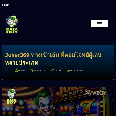
Link
หน้าหลัก
เกี่ยวกับเรา
Joker369 ทางเข้าเล่น ที่ตอบโจทย์ผู้เล่น
หลายประเภท
NO-R
26 ส.ค. 25
17:26
44 VIEWS