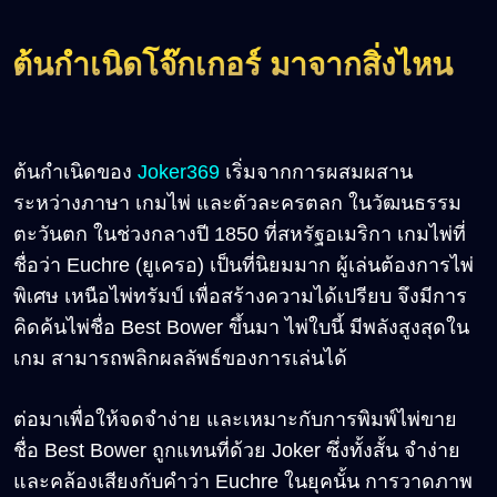
ต้นกำเนิดโจ๊กเกอร์ มาจากสิ่งไหน
ต้นกำเนิดของ
Joker369
เริ่มจากการผสมผสาน
ระหว่างภาษา เกมไพ่ และตัวละครตลก ในวัฒนธรรม
ตะวันตก ในช่วงกลางปี 1850 ที่สหรัฐอเมริกา เกมไพ่ที่
ชื่อว่า Euchre (ยูเครอ) เป็นที่นิยมมาก ผู้เล่นต้องการไพ่
พิเศษ เหนือไพ่ทรัมป์ เพื่อสร้างความได้เปรียบ จึงมีการ
คิดค้นไพ่ชื่อ Best Bower ขึ้นมา ไพ่ใบนี้ มีพลังสูงสุดใน
เกม สามารถพลิกผลลัพธ์ของการเล่นได้
ต่อมาเพื่อให้จดจำง่าย และเหมาะกับการพิมพ์ไพ่ขาย
ชื่อ Best Bower ถูกแทนที่ด้วย Joker ซึ่งทั้งสั้น จำง่าย
และคล้องเสียงกับคำว่า Euchre ในยุคนั้น การวาดภาพ