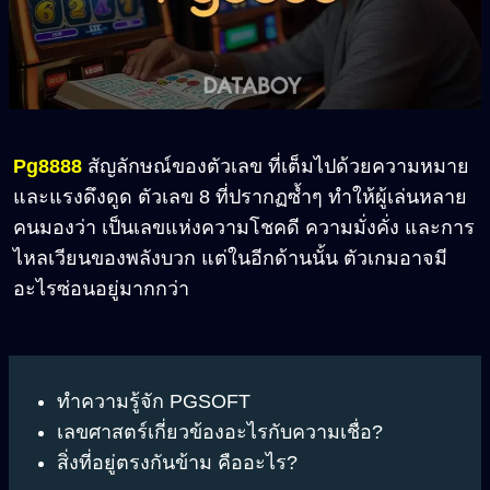
Pg8888
สัญลักษณ์ของตัวเลข ที่เต็มไปด้วยความหมาย
และแรงดึงดูด ตัวเลข 8 ที่ปรากฏซ้ำๆ ทำให้ผู้เล่นหลาย
คนมองว่า เป็นเลขแห่งความโชคดี ความมั่งคั่ง และการ
ไหลเวียนของพลังบวก แต่ในอีกด้านนั้น ตัวเกมอาจมี
อะไรซ่อนอยู่มากกว่า
ทำความรู้จัก PGSOFT
เลขศาสตร์เกี่ยวข้องอะไรกับความเชื่อ?
สิ่งที่อยู่ตรงกันข้าม คืออะไร?