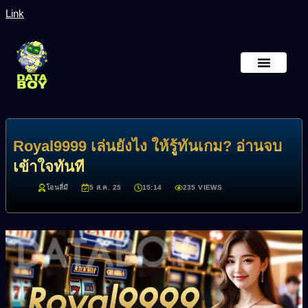
Link
หน้าหลัก
เกี่ยวกับเรา
Royal9999 เล่นยังไง ให้รู้ทันเกม? อ่านจบ
เข้าใจทันที
โอนลี่มี
5 ส.ค. 25
15:14
235 VIEWS