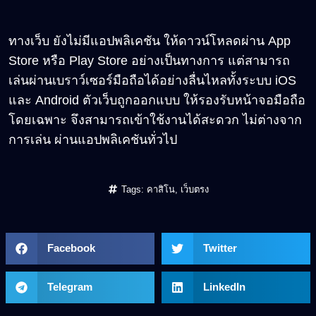
ทางเว็บ ยังไม่มีแอปพลิเคชัน ให้ดาวน์โหลดผ่าน App
Store หรือ Play Store อย่างเป็นทางการ แต่สามารถ
เล่นผ่านเบราว์เซอร์มือถือได้อย่างลื่นไหลทั้งระบบ iOS
และ Android ตัวเว็บถูกออกแบบ ให้รองรับหน้าจอมือถือ
โดยเฉพาะ จึงสามารถเข้าใช้งานได้สะดวก ไม่ต่างจาก
การเล่น ผ่านแอปพลิเคชันทั่วไป
Tags:
คาสิโน
,
เว็บตรง
Facebook
Twitter
Telegram
LinkedIn