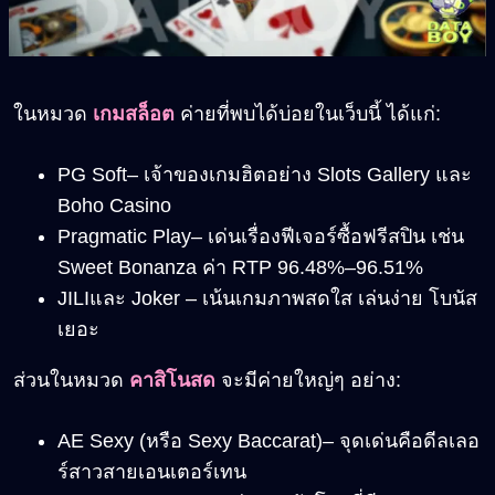
ในหมวด
เกมสล็อต
ค่ายที่พบได้บ่อยในเว็บนี้ ได้แก่:
PG Soft– เจ้าของเกมฮิตอย่าง Slots Gallery และ
Boho Casino
Pragmatic Play– เด่นเรื่องฟีเจอร์ซื้อฟรีสปิน เช่น
Sweet Bonanza ค่า RTP 96.48%–96.51%
JILIและ Joker – เน้นเกมภาพสดใส เล่นง่าย โบนัส
เยอะ
ส่วนในหมวด
คาสิโนสด
จะมีค่ายใหญ่ๆ อย่าง:
AE Sexy (หรือ Sexy Baccarat)– จุดเด่นคือดีลเลอ
ร์สาวสายเอนเตอร์เทน