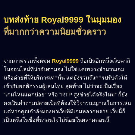
บทส่งท้าย
Royal9999
ในมุมมอง
ที่มากกว่าความนิยมชั่วคราว
จากภาพรวมทั้งหมด
Royal9999
ถือเป็นอีกหนึ่งเว็บคาสิ
โนออนไลน์ที่น่าจับตามอง ไม่ใช่แค่เพราะจำนวนเกม
หรือค่ายที่ให้บริการเท่านั้น แต่ยังรวมถึงการปรับตัวให้
เข้ากับพฤติกรรมผู้เล่นไทย สุดท้าย ไม่ว่าจะเป็นเรื่อง
“เกมไหนแตกบ่อย” หรือ “RTP สูงช่วยได้จริงไหม” ก็ยัง
คงเป็นคำถามปลายเปิดที่ต้องใช้วิจารณญาณในการเล่น
แต่หากคุณกำลังมองหาเว็บที่มีเกมหลากหลาย เว็บนี้ก็
เป็นหนึ่งในชื่อที่น่าสนใจไม่น้อยในตลาดตอนนี้