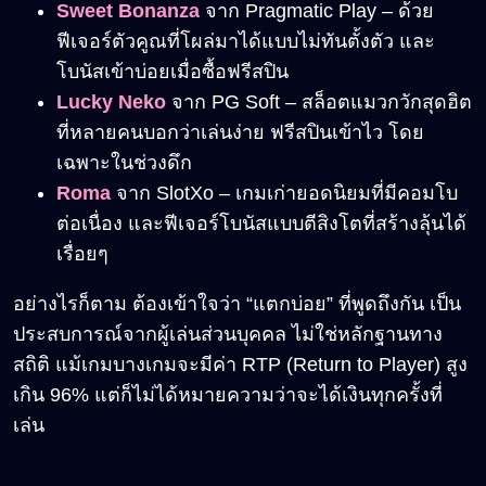
Sweet Bonanza
จาก Pragmatic Play – ด้วย
ฟีเจอร์ตัวคูณที่โผล่มาได้แบบไม่ทันตั้งตัว และ
โบนัสเข้าบ่อยเมื่อซื้อฟรีสปิน
Lucky Neko
จาก PG Soft – สล็อตแมวกวักสุดฮิต
ที่หลายคนบอกว่าเล่นง่าย ฟรีสปินเข้าไว โดย
เฉพาะในช่วงดึก
Roma
จาก SlotXo – เกมเก่ายอดนิยมที่มีคอมโบ
ต่อเนื่อง และฟีเจอร์โบนัสแบบตีสิงโตที่สร้างลุ้นได้
เรื่อยๆ
อย่างไรก็ตาม ต้องเข้าใจว่า “แตกบ่อย” ที่พูดถึงกัน เป็น
ประสบการณ์จากผู้เล่นส่วนบุคคล ไม่ใช่หลักฐานทาง
สถิติ แม้เกมบางเกมจะมีค่า RTP (Return to Player) สูง
เกิน 96% แต่ก็ไม่ได้หมายความว่าจะได้เงินทุกครั้งที่
เล่น