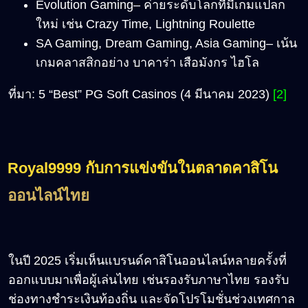
Evolution Gaming– ค่ายระดับโลกที่มีเกมแปลก
ใหม่ เช่น Crazy Time, Lightning Roulette
SA Gaming, Dream Gaming, Asia Gaming– เน้น
เกมคลาสสิกอย่าง บาคาร่า เสือมังกร ไฮโล
ที่มา: 5 “Best” PG Soft Casinos (4 มีนาคม 2023)
[2]
Royal
9999
กับการแข่งขันในตลาดคาสิโน
ออนไลน์ไทย
ในปี 2025 เริ่มเห็นแบรนด์คาสิโนออนไลน์หลายครั้งที่
ออกแบบมาเพื่อผู้เล่นไทย เช่นรองรับภาษาไทย รองรับ
ช่องทางชำระเงินท้องถิ่น และจัดโปรโมชั่นช่วงเทศกาล