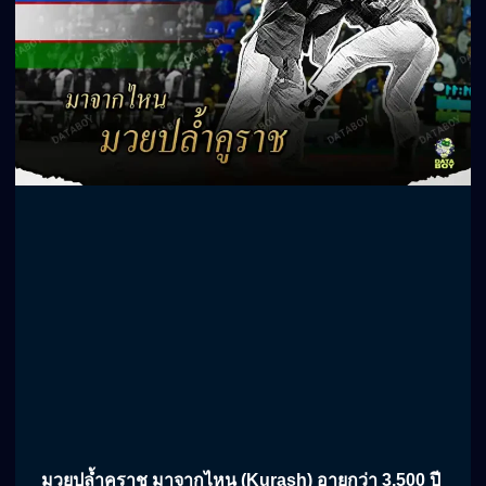
มวยปล้ำคูราช มาจากไหน (Kurash) อายุกว่า 3,500 ปี