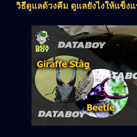
วิธีดูแลด้วงคีม ดูแลยังไงให้แข็