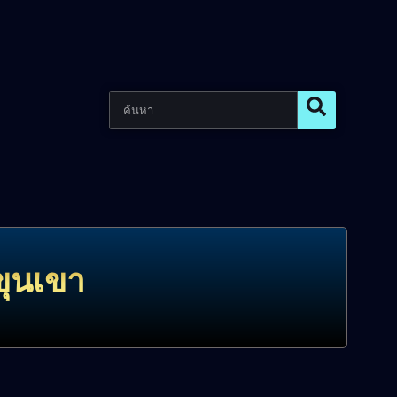
งขุนเขา