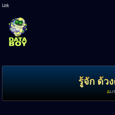
Link
รู้จัก ด้
LI