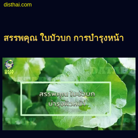
disthai.com
สรรพคุณ ใบบัวบก การบำรุงหน้า