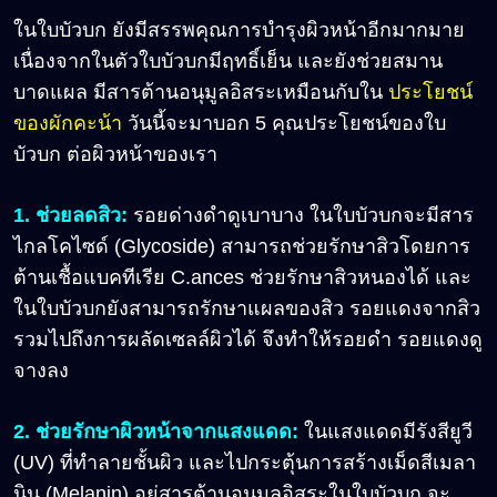
ในใบบัวบก ยังมีสรรพคุณการบำรุงผิวหน้าอีกมากมาย
เนื่องจากในตัวใบบัวบกมีฤทธิ์เย็น และยังช่วยสมาน
บาดแผล มีสารต้านอนุมูลอิสระเหมือนกับใน
ประโยชน์
ของผักคะน้า
วันนี้จะมาบอก 5 คุณประโยชน์ของใบ
บัวบก ต่อผิวหน้าของเรา
1. ช่วยลดสิว:
รอยด่างดำดูเบาบาง ในใบบัวบกจะมีสาร
ไกลโคไซด์ (Glycoside) สามารถช่วยรักษาสิวโดยการ
ต้านเชื้อแบคทีเรีย C.ances ช่วยรักษาสิวหนองได้ และ
ในใบบัวบกยังสามารถรักษาแผลของสิว รอยแดงจากสิว
รวมไปถึงการผลัดเซลล์ผิวได้ จึงทำให้รอยดำ รอยแดงดู
จางลง
2. ช่วยรักษาผิวหน้าจากแสงแดด:
ในแสงแดดมีรังสียูวี
(UV) ที่ทำลายชั้นผิว และไปกระตุ้นการสร้างเม็ดสีเมลา
นิน (Melanin) อยู่สารต้านอนุมูลอิสระในใบบัวบก จะ