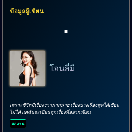
ข้อมูลผู้เขียน
โอนลี่มี
เพราะชีวิตมีเรื่องราวมากมาย เรื่องบางเรื่องพูดได้เขียน
ไม่ได้ แต่ฉันจะเขียนทุกเรื่องที่อยากเขียน
ผลงาน