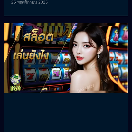
25 พฤศจิกายน 2025