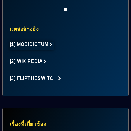
แหล่งอ้างอิง
[1] MOBIDICTUM
[2] WIKIPEDIA
[3] FLIPTHESWITCH
เรื่องที่เกี่ยวข้อง