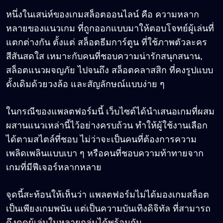
หนึ่งในเสน่ห์ของเกมสล็อตออนไลน์ คือ ความหลาก
หลายของแนวเกม ที่ถูกออกแบบมาให้ตอบโจทย์ผู้เล่นที่
แตกต่างกัน ตั้งแต่ สล็อตธีมการ์ตูน ที่ใช้ภาพตัวละคร
สีสันสดใส เหมาะกับคนที่ชอบความน่ารักสนุกสนาน,
สล็อตแนวผจญภัย ไปจนถึง สล็อตคลาสสิก ที่คงรูปแบบ
ดั้งเดิมด้วยวงล้อ และสัญลักษณ์แบบง่าย ๆ
ในกรณีของแพลตฟอร์มนี้ เว็บไซต์ได้นำเสนอเกมที่ผสม
ผสานแนวเหล่านี้ไว้อย่างครบถ้วน ทำให้ผู้ใช้งานเลือก
ได้ตามสไตล์ที่ชอบ ไม่ว่าจะเป็นคนที่ต้องการความ
เพลิดเพลินแบบเบา ๆ หรือคนที่ชอบความท้าทายจาก
เกมที่มีฟีเจอร์หลากหลาย
จุดนี้สะท้อนให้เห็นว่า แพลตฟอร์มไม่ได้มองเกมสล็อต
เป็นเพียงเกมพนัน แต่เป็นความบันเทิงดิจิทัล ที่สามารถ
ดึงดูดผู้เล่นในหลายกลุ่มได้พร้อมกัน