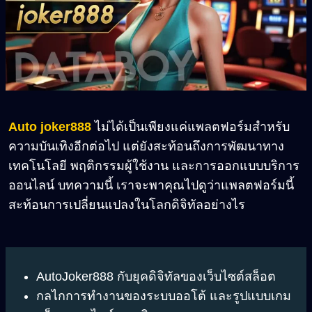
Auto joker888
ไม่ได้เป็นเพียงแค่แพลตฟอร์มสำหรับ
ความบันเทิงอีกต่อไป แต่ยังสะท้อนถึงการพัฒนาทาง
เทคโนโลยี พฤติกรรมผู้ใช้งาน และการออกแบบบริการ
ออนไลน์ บทความนี้ เราจะพาคุณไปดูว่าแพลตฟอร์มนี้
สะท้อนการเปลี่ยนแปลงในโลกดิจิทัลอย่างไร
AutoJoker888 กับยุคดิจิทัลของเว็บไซต์สล็อต
กลไกการทำงานของระบบออโต้ และรูปแบบเกม