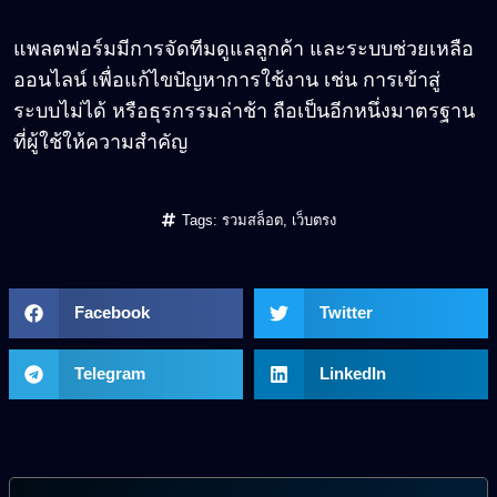
แพลตฟอร์มมีการจัดทีมดูแลลูกค้า และระบบช่วยเหลือ
ออนไลน์ เพื่อแก้ไขปัญหาการใช้งาน เช่น การเข้าสู่
ระบบไม่ได้ หรือธุรกรรมล่าช้า ถือเป็นอีกหนึ่งมาตรฐาน
ที่ผู้ใช้ให้ความสำคัญ
Tags:
รวมสล็อต
,
เว็บตรง
Facebook
Twitter
Telegram
LinkedIn