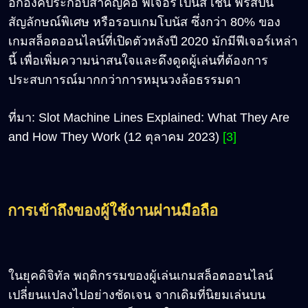
อีกองค์ประกอบสำคัญคือ ฟีเจอร์โบนัส เช่น ฟรีสปิน
สัญลักษณ์พิเศษ หรือรอบเกมโบนัส ซึ่งกว่า 80% ของ
เกมสล็อตออนไลน์ที่เปิดตัวหลังปี 2020 มักมีฟีเจอร์เหล่า
นี้ เพื่อเพิ่มความน่าสนใจและดึงดูดผู้เล่นที่ต้องการ
ประสบการณ์มากกว่าการหมุนวงล้อธรรมดา
ที่มา: Slot Machine Lines Explained: What They Are
and How They Work (12 ตุลาคม 2023)
[3]
การเข้าถึงของผู้ใช้งานผ่านมือถือ
ในยุคดิจิทัล พฤติกรรมของผู้เล่นเกมสล็อตออนไลน์
เปลี่ยนแปลงไปอย่างชัดเจน จากเดิมที่นิยมเล่นบน