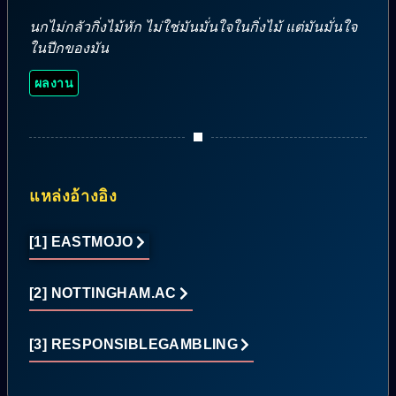
นกไม่กลัวกิ่งไม้หัก ไม่ใช่มันมั่นใจในกิ่งไม้ แต่มันมั่นใจ
ในปีกของมัน
ผลงาน
แหล่งอ้างอิง
[1] EASTMOJO
[2] NOTTINGHAM.AC
[3] RESPONSIBLEGAMBLING