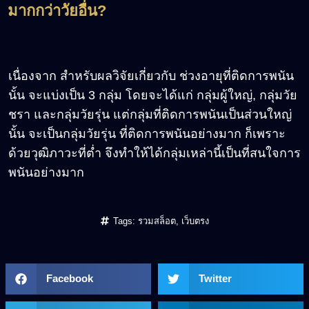
มากกว่าวัยอื่น?
เนื่องจาก สำหรับผลวิจัยเกี่ยวกับ ช่วงอายุที่ติดการพนัน
นั้น จะแบ่งเป็น 3 กลุ่ม โดยจะได้แก่ กลุ่มผู้ใหญ่, กลุ่มวัย
ชรา และกลุ่มวัยรุ่น แต่กลุ่มที่ติดการพนันเป็นส่วนใหญ่
นั้น จะเป็นกลุ่มวัยรุ่น ที่ติดการพนันอย่างมาก ก็เพราะ
ด้วยวุฒิภาวะที่ต่ำ จึงทำให้ได้กลุ่มเหล่านี้เป็นที่สนใจการ
พนันอย่างมาก
Tags:
รวมสล็อต
,
เว็บตรง
Facebook
Twitter