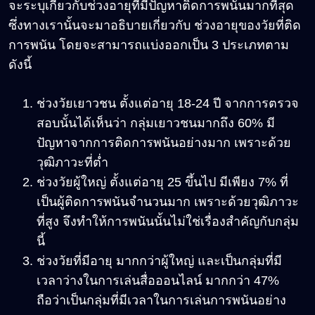
จะระบุเกี่ยวกับช่วงอายุที่มีปัญหาติดการพนันมากที่สุด
ซึ่งทางเรานั้นจะมาอธิบายเกี่ยวกับ ช่วงอายุของวัยที่ติด
การพนัน โดยจะสามารถแบ่งออกเป็น 3 ประเภทตาม
ดังนี้
ช่วงวัยเยาวชน ตั้งแต่อายุ 18-24 ปี จากการตรวจ
สอบนั้นได้เห็นว่า กลุ่มเยาวชนมากถึง 60% มี
ปัญหาจากการติดการพนันอย่างมาก เพราะด้วย
วุฒิภาวะที่ต่ำ
ช่วงวัยผู้ใหญ่ ตั้งแต่อายุ 25 ขึ้นไป มีเพียง 7% ที่
เป็นผู้ติดการพนันจำนวนมาก เพราะด้วยวุฒิภาวะ
ที่สูง จึงทำให้การพนันนั้นไม่ใช่เรื่องสำคัญกับกลุ่ม
นี้
ช่วงวัยที่มีอายุ มากกว่าผู้ใหญ่ และเป็นกลุ่มที่มี
เวลาว่างในการเล่นสื่อออนไลน์ มากกว่า 47%
ถือว่าเป็นกลุ่มที่มีเวลาในการเล่นการพนันอย่าง