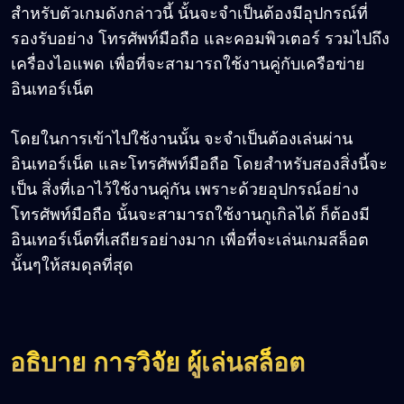
สำหรับตัวเกมดังกล่าวนี้ นั้นจะจำเป็นต้องมีอุปกรณ์ที่
รองรับอย่าง โทรศัพท์มือถือ และคอมพิวเตอร์ รวมไปถึง
เครื่องไอแพด เพื่อที่จะสามารถใช้งานคู่กับเครือข่าย
อินเทอร์เน็ต
โดยในการเข้าไปใช้งานนั้น จะจำเป็นต้องเล่นผ่าน
อินเทอร์เน็ต และโทรศัพท์มือถือ โดยสำหรับสองสิ่งนี้จะ
เป็น สิ่งที่เอาไว้ใช้งานคู่กัน เพราะด้วยอุปกรณ์อย่าง
โทรศัพท์มือถือ นั้นจะสามารถใช้งานกูเกิลได้ ก็ต้องมี
อินเทอร์เน็ตที่เสถียรอย่างมาก เพื่อที่จะเล่นเกมสล็อต
นั้นๆให้สมดุลที่สุด
อธิบาย การวิจัย ผู้เล่นสล็อต