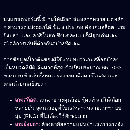
บนแพลตฟอร์มนี้ มีเกมให้เลือกเล่นหลากหลาย แต่หลัก
ๆ สามารถแบ่งออกได้เป็น 3 ประเภท คือ เกมสล็อต, เกม
ยิงปลา, และ คาสิโนสด ซึ่งแต่ละแบบก็มีจุดเด่นและ
สไตล์การเล่นที่ต่างกันอย่างชัดเจน
จากข้อมูลเบื้องต้นของผู้ใช้งาน พบว่าเกมสล็อตยังคง
เป็นหมวดที่มีผู้เล่นมากที่สุด คิดเป็นประมาณ 65–70%
ของการเข้าเล่นทั้งหมด รองลงมาคือคาสิโนสด และ
ตามด้วยเกมยิงปลา
เกมสล็อต
:
เล่นง่าย ลงทุนน้อย รู้ผลเร็ว มีให้เลือก
หลายธีม จุดเด่นอยู่ที่โบนัสหลากหลายและระบบ
สุ่ม (RNG) ที่ไม่ต้องใช้ทักษะมาก
เกมยิงปลา
:
ต้องอาศัยความแม่นยำและการกะจัง