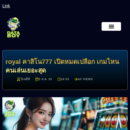
Link
หน้าหลัก
เกี่ยวกับเรา
royal คาสิโน777 เปิดหมดเปลือก เกมไหน
คนเล่นเยอะสุด
โอนลี่มี
5 ส.ค. 25
16:03
43 VIEWS