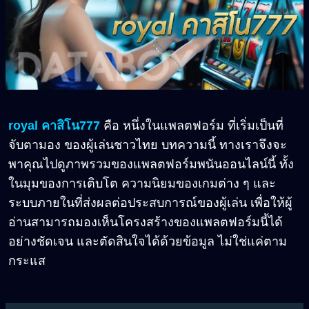
royal คาสิโน777
คือ หนึ่งในแพลตฟอร์ม ที่เริ่มเป็นที่
จับตามอง ของผู้เล่นชาวไทย บทความนี้ ทางเราจึงจะ
พาคุณไปดูภาพรวมของแพลตฟอร์มพนันออนไลน์นี้ ทั้ง
ในมุมของการเติบโต ความนิยมของเกมต่าง ๆ และ
ระบบภายในที่ส่งผลต่อประสบการณ์ของผู้เล่น เพื่อให้ผู้
อ่านสามารถมองเห็นโครงสร้างของแพลตฟอร์มนี้ได้
อย่างชัดเจน และตัดสินใจได้ด้วยข้อมูล ไม่ใช่แค่ตาม
กระแส