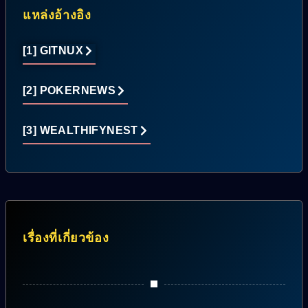
แหล่งอ้างอิง
[1] GITNUX
[2] POKERNEWS
[3] WEALTHIFYNEST
เรื่องที่เกี่ยวข้อง