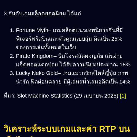
3 อันดับเกมสล็อตยอดนิยม ได้แก่
Fortune Myth– เกมสล็อตแนวเทพนิยายจีนที่มี
ฟีเจอร์ฟรีสปินและตัวคูณแบบสุ่ม คิดเป็น 25%
ของการเล่นทั้งหมดในเว็บ
Pirate Kingdom– ธีมโจรสลัดผจญภัย เล่นง่าย
แจ็คพอตแตกบ่อย ได้รับความนิยมประมาณ 18%
Lucky Neko Gold– เกมแมวกวักสไตล์ญี่ปุ่น ภาพ
น่ารัก ฟีลผ่อนคลาย มีผู้เล่นสม่ำเสมอคิดเป็น 14%
ที่มา: Slot Machine Statistics (29 เมษายน 2025)
[1]
วิเคราะห์ระบบเกมและค่า
RTP
บน