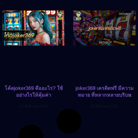
โค้ดjoker369 คืออะไร? ใช้
joker369 เครดิตฟรี มีความ
อย่างไรให้คุ้มค่า
หมาย ที่หลากหลายบริบท
21 สิงหาคม 2025
20 สิงหาคม 2025