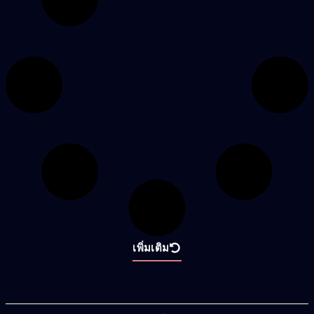
เพิ่มเติม