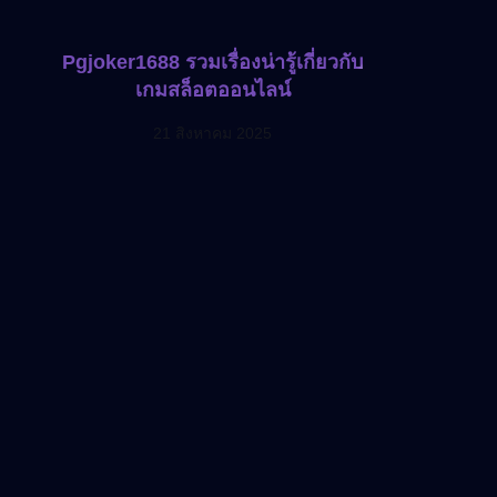
Pgjoker1688 รวมเรื่องน่ารู้เกี่ยวกับ
เกมสล็อตออนไลน์
21 สิงหาคม 2025