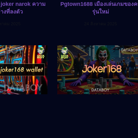
g joker narok ความ
Pgtown1688 เมืองเล่นเกมของ
างที่ลงตัว
รุ่นใหม่
งหาคม 2025
24 สิงหาคม 2025